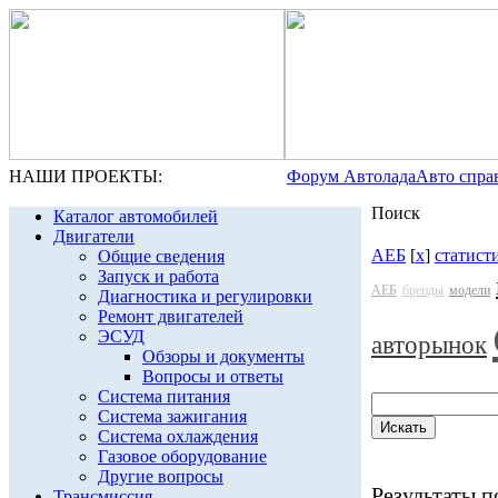
НАШИ ПРОЕКТЫ:
Форум Автолада
Авто спра
Поиск
Каталог автомобилей
Двигатели
АЕБ
[
x
]
статист
Общие сведения
Запуск и работа
АЕБ
бренды
модели
Диагностика и регулировки
Ремонт двигателей
ЭСУД
авторынок
Обзоры и документы
Вопросы и ответы
Система питания
Система зажигания
Система охлаждения
Газовое оборудование
Другие вопросы
Результаты по
Трансмиссия