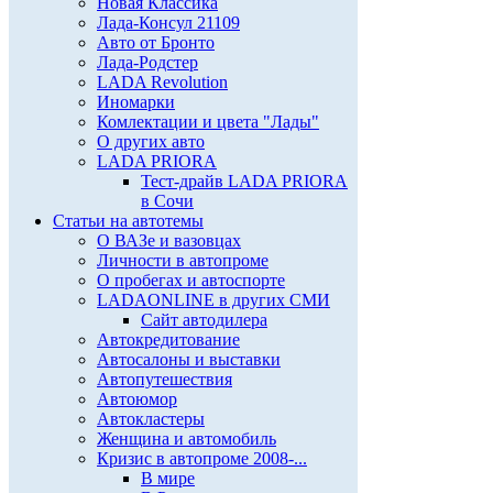
Новая Классика
Лада-Консул 21109
Авто от Бронто
Лада-Родстер
LADA Revolution
Иномарки
Комлектации и цвета "Лады"
О других авто
LADA PRIORA
Тест-драйв LADA PRIORA
в Сочи
Статьи на автотемы
О ВАЗе и вазовцах
Личности в автопроме
О пробегах и автоспорте
LADAONLINE в других СМИ
Сайт автодилера
Автокредитование
Автосалоны и выставки
Автопутешествия
Автоюмор
Автокластеры
Женщина и автомобиль
Кризис в автопроме 2008-...
В мире