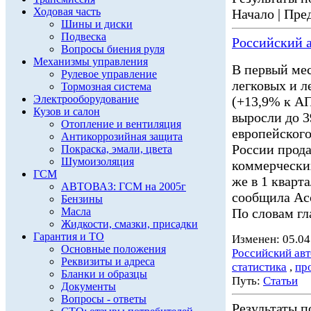
Ходовая часть
Начало | Пред
Шины и диски
Подвеска
Российский а
Вопросы биения руля
Механизмы управления
В первый мес
Рулевое управление
легковых и 
Тормозная система
Электрооборудование
(+13,9% к АП
Кузов и салон
выросли до 3
Отопление и вентиляция
европейского
Антикоррозийная защита
России прода
Покраска, эмали, цвета
Шумоизоляция
коммерчески
ГСМ
же в 1 кварт
АВТОВАЗ: ГСМ на 2005г
сообщила Асс
Бензины
Масла
По словам гл
Жидкости, смазки, присадки
Гарантия и ТО
Изменен: 05.04
Основные положения
Российский ав
Реквизиты и адреса
статистика
,
пр
Бланки и образцы
Путь:
Статьи
Документы
Вопросы - ответы
Результаты по