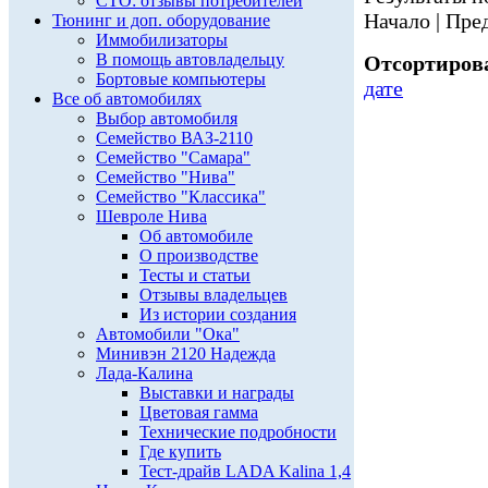
СТО: отзывы потребителей
Начало | Пред
Тюнинг и доп. оборудование
Иммобилизаторы
В помощь автовладельцу
Отсортирова
Бортовые компьютеры
дате
Все об автомобилях
Выбор автомобиля
Семейство ВАЗ-2110
Семейство "Самара"
Семейство "Нива"
Семейство "Классика"
Шевроле Нива
Об автомобиле
О производстве
Тесты и статьи
Отзывы владельцев
Из истории создания
Автомобили "Ока"
Минивэн 2120 Надежда
Лада-Калина
Выставки и награды
Цветовая гамма
Технические подробности
Где купить
Тест-драйв LADA Kalina 1,4