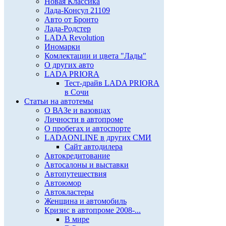
Новая Классика
Лада-Консул 21109
Авто от Бронто
Лада-Родстер
LADA Revolution
Иномарки
Комлектации и цвета "Лады"
О других авто
LADA PRIORA
Тест-драйв LADA PRIORA
в Сочи
Статьи на автотемы
О ВАЗе и вазовцах
Личности в автопроме
О пробегах и автоспорте
LADAONLINE в других СМИ
Сайт автодилера
Автокредитование
Автосалоны и выставки
Автопутешествия
Автоюмор
Автокластеры
Женщина и автомобиль
Кризис в автопроме 2008-...
В мире