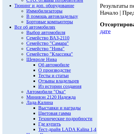
СТО: отзывы потребителей
Результаты по
Тюнинг и доп. оборудование
Иммобилизаторы
Начало | Пред
В помощь автовладельцу
Бортовые компьютеры
Отсортирова
Все об автомобилях
дате
Выбор автомобиля
Семейство ВАЗ-2110
Семейство "Самара"
Семейство "Нива"
Семейство "Классика"
Шевроле Нива
Об автомобиле
О производстве
Тесты и статьи
Отзывы владельцев
Из истории создания
Автомобили "Ока"
Минивэн 2120 Надежда
Лада-Калина
Выставки и награды
Цветовая гамма
Технические подробности
Где купить
Тест-драйв LADA Kalina 1,4