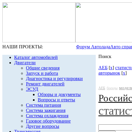
НАШИ ПРОЕКТЫ:
Форум Автолада
Авто спра
Поиск
Каталог автомобилей
Двигатели
АЕБ
[
x
]
статист
Общие сведения
авторынок
[
x
]
Запуск и работа
Диагностика и регулировки
Ремонт двигателей
модел
АЕБ
бренды
ЭСУД
Обзоры и документы
Россий
Вопросы и ответы
Система питания
статис
Система зажигания
Система охлаждения
Газовое оборудование
Другие вопросы
Трансмиссия