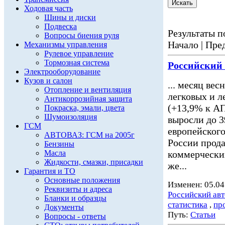
Ходовая часть
Шины и диски
Подвеска
Результаты по
Вопросы биения руля
Начало | Пред
Механизмы управления
Рулевое управление
Тормозная система
Российский
Электрооборудование
Кузов и салон
... месяц вес
Отопление и вентиляция
легковых и 
Антикоррозийная защита
(+13,9% к АП
Покраска, эмали, цвета
Шумоизоляция
выросли до 3
ГСМ
европейского
АВТОВАЗ: ГСМ на 2005г
России прода
Бензины
Масла
коммерчески
Жидкости, смазки, присадки
же...
Гарантия и ТО
Основные положения
Изменен: 05.04
Реквизиты и адреса
Российский ав
Бланки и образцы
статистика
,
пр
Документы
Путь:
Статьи
Вопросы - ответы