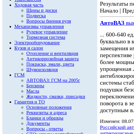
Результаты по
Ходовая часть
Начало | Пред
Шины и диски
Подвеска
Вопросы биения руля
АвтоВАЗ
вын
Механизмы управления
Рулевое управление
... 600-640 
Тормозная система
буквально в 
Электрооборудование
замещения и
Кузов и салон
Отопление и вентиляция
перспективе 
Антикоррозийная защита
более мощны
Покраска, эмали, цвета
упрощенная
Шумоизоляция
ГСМ
антиблокиро
АВТОВАЗ: ГСМ на 2005г
системы ста
Бензины
подушки безо
Масла
переключения
Жидкости, смазки, присадки
Гарантия и ТО
поворота в з
Основные положения
доступным в.
Реквизиты и адреса
Бланки и образцы
Изменен: 08.07
Документы
Российский ав
Вопросы - ответы
антикризисные