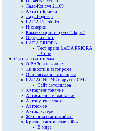
Новая Классика
Лада-Консул 21109
Авто от Бронто
Лада-Родстер
LADA Revolution
Иномарки
Комлектации и цвета "Лады"
О других авто
LADA PRIORA
Тест-драйв LADA PRIORA
в Сочи
Статьи на автотемы
О ВАЗе и вазовцах
Личности в автопроме
О пробегах и автоспорте
LADAONLINE в других СМИ
Сайт автодилера
Автокредитование
Автосалоны и выставки
Автопутешествия
Автоюмор
Автокластеры
Женщина и автомобиль
Кризис в автопроме 2008-...
В мире