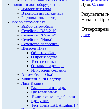
СТО: отзывы потребителей
Путь:
Статьи
Тюнинг и доп. оборудование
Иммобилизаторы
В помощь автовладельцу
Результаты по
Бортовые компьютеры
Начало | Пред
Все об автомобилях
Выбор автомобиля
Отсортирова
Семейство ВАЗ-2110
дате
Семейство "Самара"
Семейство "Нива"
Семейство "Классика"
Шевроле Нива
Об автомобиле
О производстве
Тесты и статьи
Отзывы владельцев
Из истории создания
Автомобили "Ока"
Минивэн 2120 Надежда
Лада-Калина
Выставки и награды
Цветовая гамма
Технические подробности
Где купить
Тест-драйв LADA Kalina 1,4