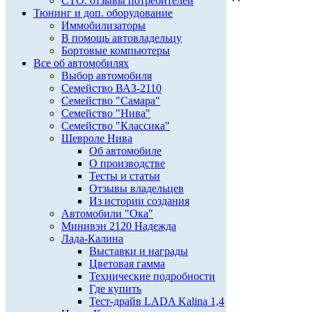
СТО: отзывы потребителей
Тюнинг и доп. оборудование
Иммобилизаторы
В помощь автовладельцу
Бортовые компьютеры
Все об автомобилях
Выбор автомобиля
Семейство ВАЗ-2110
Семейство "Самара"
Семейство "Нива"
Семейство "Классика"
Шевроле Нива
Об автомобиле
О производстве
Тесты и статьи
Отзывы владельцев
Из истории создания
Автомобили "Ока"
Минивэн 2120 Надежда
Лада-Калина
Выставки и награды
Цветовая гамма
Технические подробности
Где купить
Тест-драйв LADA Kalina 1,4