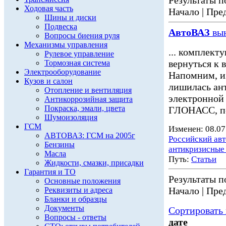
Результаты по
Ходовая часть
Начало | Пред
Шины и диски
Подвеска
АвтоВАЗ
вын
Вопросы биения руля
Механизмы управления
... комплект
Рулевое управление
вернуться к 
Тормозная система
Электрооборудование
Напомним, и
Кузов и салон
лишилась ан
Отопление и вентиляция
электронной
Антикоррозийная защита
Покраска, эмали, цвета
ГЛОНАСС, по
Шумоизоляция
ГСМ
Изменен: 08.07
АВТОВАЗ: ГСМ на 2005г
Российский ав
Бензины
антикризисные
Масла
Путь:
Статьи
Жидкости, смазки, присадки
Гарантия и ТО
Результаты по
Основные положения
Начало | Пред
Реквизиты и адреса
Бланки и образцы
Документы
Сортировать 
Вопросы - ответы
дате