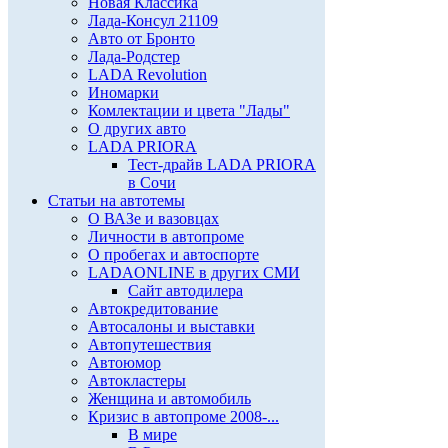
Новая Классика
Лада-Консул 21109
Авто от Бронто
Лада-Родстер
LADA Revolution
Иномарки
Комлектации и цвета "Лады"
О других авто
LADA PRIORA
Тест-драйв LADA PRIORA
в Сочи
Статьи на автотемы
О ВАЗе и вазовцах
Личности в автопроме
О пробегах и автоспорте
LADAONLINE в других СМИ
Сайт автодилера
Автокредитование
Автосалоны и выставки
Автопутешествия
Автоюмор
Автокластеры
Женщина и автомобиль
Кризис в автопроме 2008-...
В мире