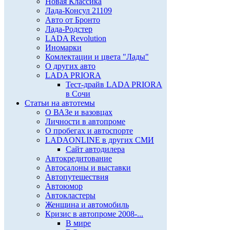
Новая Классика
Лада-Консул 21109
Авто от Бронто
Лада-Родстер
LADA Revolution
Иномарки
Комлектации и цвета "Лады"
О других авто
LADA PRIORA
Тест-драйв LADA PRIORA
в Сочи
Статьи на автотемы
О ВАЗе и вазовцах
Личности в автопроме
О пробегах и автоспорте
LADAONLINE в других СМИ
Сайт автодилера
Автокредитование
Автосалоны и выставки
Автопутешествия
Автоюмор
Автокластеры
Женщина и автомобиль
Кризис в автопроме 2008-...
В мире