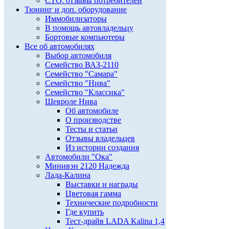
СТО: отзывы потребителей
Тюнинг и доп. оборудование
Иммобилизаторы
В помощь автовладельцу
Бортовые компьютеры
Все об автомобилях
Выбор автомобиля
Семейство ВАЗ-2110
Семейство "Самара"
Семейство "Нива"
Семейство "Классика"
Шевроле Нива
Об автомобиле
О производстве
Тесты и статьи
Отзывы владельцев
Из истории создания
Автомобили "Ока"
Минивэн 2120 Надежда
Лада-Калина
Выставки и награды
Цветовая гамма
Технические подробности
Где купить
Тест-драйв LADA Kalina 1,4