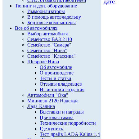
СТО: отзывы потребителей
дате
Тюнинг и доп. оборудование
Иммобилизаторы
В помощь автовладельцу
Бортовые компьютеры
Все об автомобилях
Выбор автомобиля
Семейство ВАЗ-2110
Семейство "Самара"
Семейство "Нива"
Семейство "Классика"
Шевроле Нива
Об автомобиле
О производстве
Тесты и статьи
Отзывы владельцев
Из истории создания
Автомобили "Ока"
Минивэн 2120 Надежда
Лада-Калина
Выставки и награды
Цветовая гамма
Технические подробности
Где купить
Тест-драйв LADA Kalina 1,4