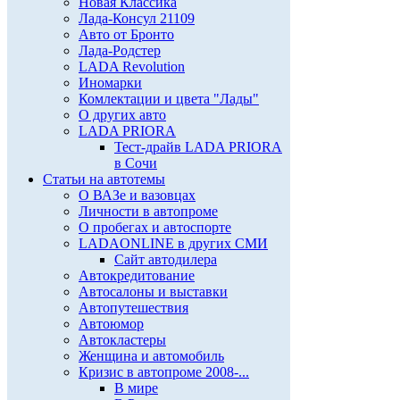
Новая Классика
Лада-Консул 21109
Авто от Бронто
Лада-Родстер
LADA Revolution
Иномарки
Комлектации и цвета "Лады"
О других авто
LADA PRIORA
Тест-драйв LADA PRIORA
в Сочи
Статьи на автотемы
О ВАЗе и вазовцах
Личности в автопроме
О пробегах и автоспорте
LADAONLINE в других СМИ
Сайт автодилера
Автокредитование
Автосалоны и выставки
Автопутешествия
Автоюмор
Автокластеры
Женщина и автомобиль
Кризис в автопроме 2008-...
В мире