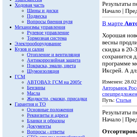
Результаты по
Ходовая часть
Начало | Пред
Шины и диски
Подвеска
Вопросы биения руля
В марте
Авт
Механизмы управления
Рулевое управление
Хорошая нов
Тормозная система
весны продли
Электрооборудование
скидка в 20-
Кузов и салон
Отопление и вентиляция
сохранится 
Антикоррозийная защита
программе мо
Покраска, эмали, цвета
Иксрей. А дл
Шумоизоляция
ГСМ
Изменен: 28.02
АВТОВАЗ: ГСМ на 2005г
Бензины
Авторынок Рос
Масла
спецпредложе
Жидкости, смазки, присадки
Путь:
Статьи
Гарантия и ТО
Основные положения
Результаты по
Реквизиты и адреса
Начало | Пред
Бланки и образцы
Документы
Отсортирова
Вопросы - ответы