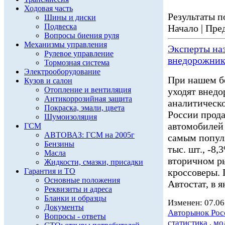
Ходовая часть
Результаты по
Шины и диски
Подвеска
Начало | Пред
Вопросы биения руля
Механизмы управления
Эксперты на
Рулевое управление
внедорожник
Тормозная система
Электрооборудование
При нашем б
Кузов и салон
Отопление и вентиляция
уходят внед
Антикоррозийная защита
аналитическо
Покраска, эмали, цвета
России прода
Шумоизоляция
автомобилей
ГСМ
АВТОВАЗ: ГСМ на 2005г
самым популя
Бензины
тыс. шт., -8
Масла
вторичном р
Жидкости, смазки, присадки
Гарантия и ТО
кроссоверы. 
Основные положения
Автостат, в я
Реквизиты и адреса
Бланки и образцы
Изменен: 07.06
Документы
Авторынок Рос
Вопросы - ответы
статистика
,
мо