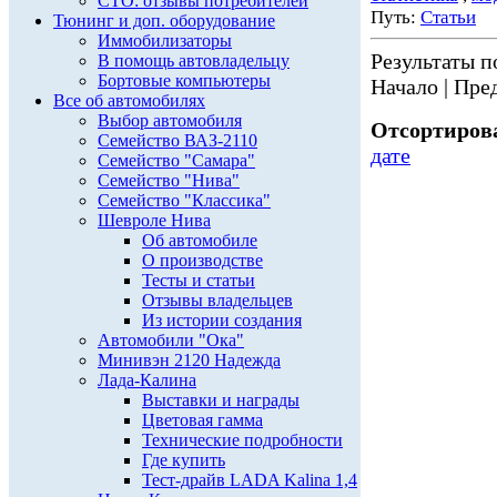
СТО: отзывы потребителей
Путь:
Статьи
Тюнинг и доп. оборудование
Иммобилизаторы
Результаты по
В помощь автовладельцу
Бортовые компьютеры
Начало | Пред
Все об автомобилях
Выбор автомобиля
Отсортирова
Семейство ВАЗ-2110
дате
Семейство "Самара"
Семейство "Нива"
Семейство "Классика"
Шевроле Нива
Об автомобиле
О производстве
Тесты и статьи
Отзывы владельцев
Из истории создания
Автомобили "Ока"
Минивэн 2120 Надежда
Лада-Калина
Выставки и награды
Цветовая гамма
Технические подробности
Где купить
Тест-драйв LADA Kalina 1,4