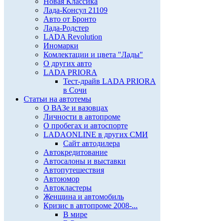
Новая Классика
Лада-Консул 21109
Авто от Бронто
Лада-Родстер
LADA Revolution
Иномарки
Комлектации и цвета "Лады"
О других авто
LADA PRIORA
Тест-драйв LADA PRIORA
в Сочи
Статьи на автотемы
О ВАЗе и вазовцах
Личности в автопроме
О пробегах и автоспорте
LADAONLINE в других СМИ
Сайт автодилера
Автокредитование
Автосалоны и выставки
Автопутешествия
Автоюмор
Автокластеры
Женщина и автомобиль
Кризис в автопроме 2008-...
В мире