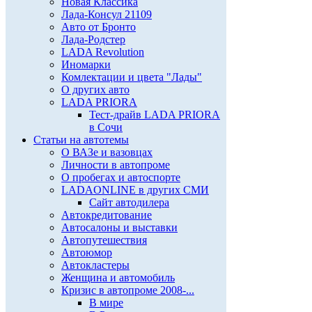
Новая Классика
Лада-Консул 21109
Авто от Бронто
Лада-Родстер
LADA Revolution
Иномарки
Комлектации и цвета "Лады"
О других авто
LADA PRIORA
Тест-драйв LADA PRIORA
в Сочи
Статьи на автотемы
О ВАЗе и вазовцах
Личности в автопроме
О пробегах и автоспорте
LADAONLINE в других СМИ
Сайт автодилера
Автокредитование
Автосалоны и выставки
Автопутешествия
Автоюмор
Автокластеры
Женщина и автомобиль
Кризис в автопроме 2008-...
В мире