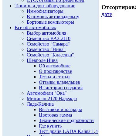
СТО: отзывы потребителей
Тюнинг и доп. оборудование
Отсортирова
Иммобилизаторы
дате
В помощь автовладельцу
Бортовые компьютеры
Все об автомобилях
Выбор автомобиля
Семейство ВАЗ-2110
Семейство "Самара"
Семейство "Нива"
Семейство "Классика"
Шевроле Нива
Об автомобиле
О производстве
Тесты и статьи
Отзывы владельцев
Из истории создания
Автомобили "Ока"
Минивэн 2120 Надежда
Лада-Калина
Выставки и награды
Цветовая гамма
Технические подробности
Где купить
Тест-драйв LADA Kalina 1,4