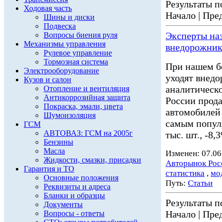
Результаты по
Ходовая часть
Начало | Пред
Шины и диски
Подвеска
Эксперты на
Вопросы биения руля
Механизмы управления
внедорожник
Рулевое управление
Тормозная система
При нашем б
Электрооборудование
уходят внед
Кузов и салон
аналитическо
Отопление и вентиляция
Антикоррозийная защита
России прода
Покраска, эмали, цвета
автомобилей
Шумоизоляция
самым популя
ГСМ
АВТОВАЗ: ГСМ на 2005г
тыс. шт., -8
Бензины
Масла
Изменен: 07.06
Жидкости, смазки, присадки
Авторынок Рос
Гарантия и ТО
статистика
,
мо
Основные положения
Путь:
Статьи
Реквизиты и адреса
Бланки и образцы
Результаты по
Документы
Начало | Пред
Вопросы - ответы