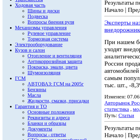
Результаты по
Ходовая часть
Начало | Пред
Шины и диски
Подвеска
Эксперты на
Вопросы биения руля
Механизмы управления
внедорожник
Рулевое управление
Тормозная система
При нашем б
Электрооборудование
уходят внед
Кузов и салон
аналитическо
Отопление и вентиляция
Антикоррозийная защита
России прода
Покраска, эмали, цвета
автомобилей
Шумоизоляция
самым популя
ГСМ
АВТОВАЗ: ГСМ на 2005г
тыс. шт., -8
Бензины
Масла
Изменен: 07.06
Жидкости, смазки, присадки
Авторынок Рос
Гарантия и ТО
статистика
,
мо
Основные положения
Путь:
Статьи
Реквизиты и адреса
Бланки и образцы
Результаты по
Документы
Начало | Пред
Вопросы - ответы