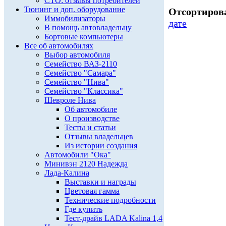
СТО: отзывы потребителей
Тюнинг и доп. оборудование
Отсортирова
Иммобилизаторы
дате
В помощь автовладельцу
Бортовые компьютеры
Все об автомобилях
Выбор автомобиля
Семейство ВАЗ-2110
Семейство "Самара"
Семейство "Нива"
Семейство "Классика"
Шевроле Нива
Об автомобиле
О производстве
Тесты и статьи
Отзывы владельцев
Из истории создания
Автомобили "Ока"
Минивэн 2120 Надежда
Лада-Калина
Выставки и награды
Цветовая гамма
Технические подробности
Где купить
Тест-драйв LADA Kalina 1,4