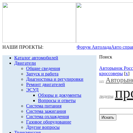
НАШИ ПРОЕКТЫ:
Форум Автолада
Авто спра
Поиск
Каталог автомобилей
Двигатели
Авторынок Рос
Общие сведения
кроссоверы
[
x
]
Запуск и работа
Авторын
Диагностика и регулировки
suv
Ремонт двигателей
пр
ЭСУД
Обзоры и документы
лидеры
Вопросы и ответы
Система питания
Система зажигания
Система охлаждения
Газовое оборудование
Другие вопросы
Трансмиссия