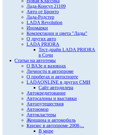
Новая Классика
Лада-Консул 21109
Авто от Бронто
Лада-Родстер
LADA Revolution
Иномарки
Комлектации и цвета "Лады"
О других авто
LADA PRIORA
Тест-драйв LADA PRIORA
в Сочи
Статьи на автотемы
О ВАЗе и вазовцах
Личности в автопроме
О пробегах и автоспорте
LADAONLINE в других СМИ
Сайт автодилера
Автокредитование
Автосалоны и выставки
Автопутешествия
Автоюмор
Автокластеры
Женщина и автомобиль
Кризис в автопроме 2008-...
В мире