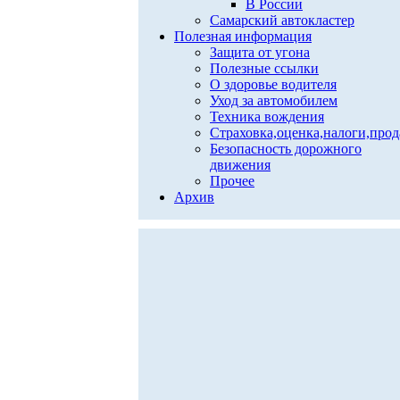
В России
Самарский автокластер
Полезная информация
Защита от угона
Полезные ссылки
О здоровье водителя
Уход за автомобилем
Техника вождения
Страховка,оценка,налоги,про
Безопасность дорожного
движения
Прочее
Архив