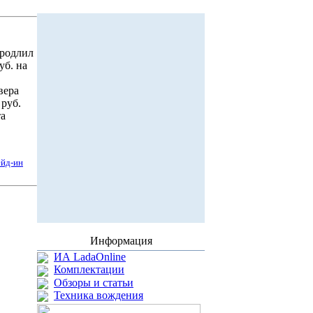
продлил
уб. на
вера
 руб.
та
ейд-ин
Информация
ИА LadaOnline
Комплектации
Обзоры и статьи
Техника вождения