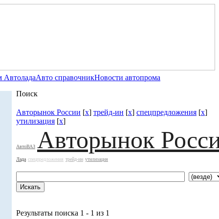
 Автолада
Авто справочник
Новости автопрома
Поиск
Авторынок России
[
x
]
трейд-ин
[
x
]
спецпредложения
[
x
]
утилизация
[
x
]
Авторынок Росс
АвтоВАЗ
Лада
спецпредложения
трейд-ин
утилизация
Результаты поиска 1 - 1 из 1