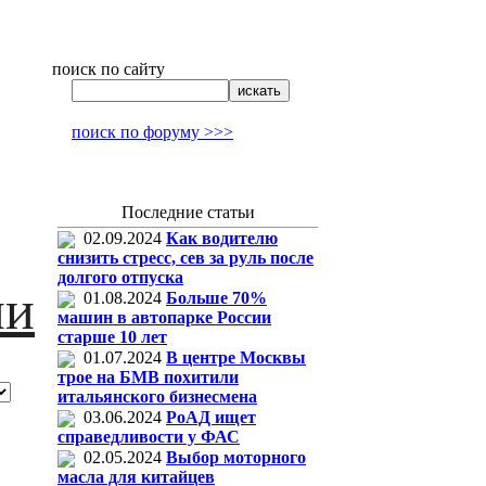
поиск по сайту
поиск по форуму >>>
Последние статьи
02.09.2024
Как водителю
снизить стресс, сев за руль после
долгого отпуска
ии
01.08.2024
Больше 70%
машин в автопарке России
старше 10 лет
01.07.2024
В центре Москвы
трое на БМВ похитили
итальянского бизнесмена
03.06.2024
РоАД ищет
справедливости у ФАС
02.05.2024
Выбор моторного
масла для китайцев