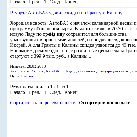
Начало | Пред. |
1
| След. | Конец
В марте АвтоВАЗ удвоил скидки на Гранту и Калину
Хорошая новость: АвтоВАЗ с началом календарной весны 
программу обновления парка. В марте скидка в 20-30 тыс. р
новую Ладу по
трейд-ин
у сохранится для большинства
участвующих в программе моделей, плюс для псевдокроссо
Иксрей. А для Гранты и Калины скидка удвоится до 40 тыс.
Напомним, рекомендованные розничные цены седана Гран
стартуют с 399,9 тыс. руб., а Калины...
Изменен: 28.02.2018
Авторынок России
,
АвтоВАЗ
,
Лада
,
утилизация
,
спецпредложения
,
тр
Путь:
Статьи
Результаты поиска 1 - 1 из 1
Начало | Пред. |
1
| След. | Конец
Сортировать по релевантности
|
Отсортировано по дате