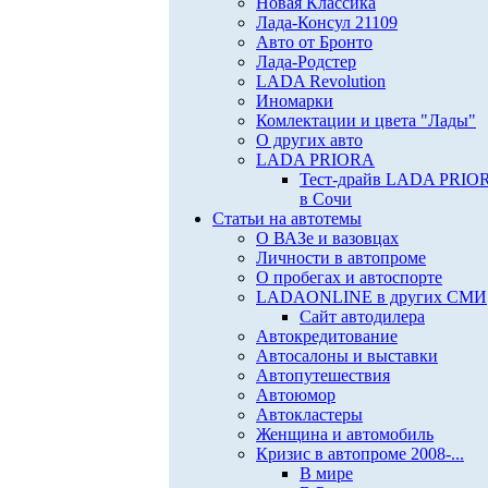
Новая Классика
Лада-Консул 21109
Авто от Бронто
Лада-Родстер
LADA Revolution
Иномарки
Комлектации и цвета "Лады"
О других авто
LADA PRIORA
Тест-драйв LADA PRIO
в Сочи
Статьи на автотемы
О ВАЗе и вазовцах
Личности в автопроме
О пробегах и автоспорте
LADAONLINE в других СМИ
Сайт автодилера
Автокредитование
Автосалоны и выставки
Автопутешествия
Автоюмор
Автокластеры
Женщина и автомобиль
Кризис в автопроме 2008-...
В мире