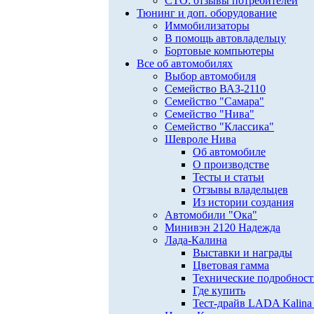
СТО: отзывы потребителей
Тюнинг и доп. оборудование
Иммобилизаторы
В помощь автовладельцу
Бортовые компьютеры
Все об автомобилях
Выбор автомобиля
Семейство ВАЗ-2110
Семейство "Самара"
Семейство "Нива"
Семейство "Классика"
Шевроле Нива
Об автомобиле
О производстве
Тесты и статьи
Отзывы владельцев
Из истории создания
Автомобили "Ока"
Минивэн 2120 Надежда
Лада-Калина
Выставки и награды
Цветовая гамма
Технические подробнос
Где купить
Тест-драйв LADA Kalina 