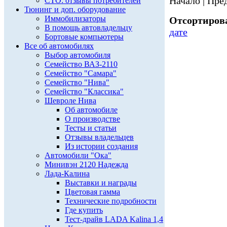
Начало | Пред
СТО: отзывы потребителей
Тюнинг и доп. оборудование
Иммобилизаторы
Отсортирова
В помощь автовладельцу
дате
Бортовые компьютеры
Все об автомобилях
Выбор автомобиля
Семейство ВАЗ-2110
Семейство "Самара"
Семейство "Нива"
Семейство "Классика"
Шевроле Нива
Об автомобиле
О производстве
Тесты и статьи
Отзывы владельцев
Из истории создания
Автомобили "Ока"
Минивэн 2120 Надежда
Лада-Калина
Выставки и награды
Цветовая гамма
Технические подробности
Где купить
Тест-драйв LADA Kalina 1,4