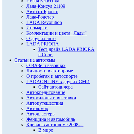
Новая Классика
Лада-Консул 21109
Авто от Бронто
Лада-Родстер
LADA Revolution
Иномарки
Комлектации и цвета "Лады"
О других авто
LADA PRIORA
Тест-драйв LADA PRIORA
в Сочи
Статьи на автотемы
О ВАЗе и вазовцах
Личности в автопроме
О пробегах и автоспорте
LADAONLINE в других СМИ
Сайт автодилера
Автокредитование
Автосалоны и выставки
Автопутешествия
Автоюмор
Автокластеры
Женщина и автомобиль
Кризис в автопроме 2008-...
В мире