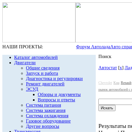
НАШИ ПРОЕКТЫ:
Форум Автолада
Авто спра
Поиск
Каталог автомобилей
Двигатели
Автостат
[
x
]
Лад
Общие сведения
Запуск и работа
Диагностика и регулировки
Chevrolet
Kиа
Renault
Ремонт двигателей
ЭСУД
рынок автомобилей с 
Обзоры и документы
Вопросы и ответы
Система питания
Система зажигания
Система охлаждения
Газовое оборудование
Результаты по
Другие вопросы
Трансмиссия