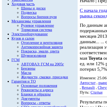
Начало | Пред
Ходовая часть
Шины и диски
С начала год
Подвеска
рынка секон
Вопросы биения руля
Механизмы управления
По данным а
Рулевое управление
Тормозная система
подержанных 
Электрооборудование
месяцев 2013 
Кузов и салон
данным... ...
Отопление и вентиляция
реализация э
Антикоррозийная защита
Покраска, эмали, цвета
соответствен
Шумоизоляция
мая
Toyota
ос
ГСМ
ед. или 12% 
АВТОВАЗ: ГСМ на 2005г
Бензины
потерял 5,7% 
Масла
Жидкости, смазки, присадки
Изменен: 25.06
Гарантия и ТО
Автостат
,
рыно
Основные положения
,
Renault
,
Chevr
Реквизиты и адреса
Путь:
Статьи
Бланки и образцы
Документы
Результаты по
Вопросы - ответы