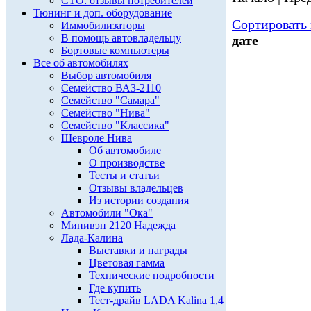
СТО: отзывы потребителей
Тюнинг и доп. оборудование
Сортировать 
Иммобилизаторы
В помощь автовладельцу
дате
Бортовые компьютеры
Все об автомобилях
Выбор автомобиля
Семейство ВАЗ-2110
Семейство "Самара"
Семейство "Нива"
Семейство "Классика"
Шевроле Нива
Об автомобиле
О производстве
Тесты и статьи
Отзывы владельцев
Из истории создания
Автомобили "Ока"
Минивэн 2120 Надежда
Лада-Калина
Выставки и награды
Цветовая гамма
Технические подробности
Где купить
Тест-драйв LADA Kalina 1,4