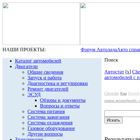
НАШИ ПРОЕКТЫ:
Форум Автолада
Авто спра
Поиск
Каталог автомобилей
Двигатели
Автостат
[
x
]
Che
Общие сведения
автомобилей с 
Запуск и работа
Диагностика и регулировки
Ремонт двигателей
Chevrolet
Kиа
Renault
ЭСУД
Обзоры и документы
рынок автомобилей с 
Вопросы и ответы
Система питания
Система зажигания
Система охлаждения
Газовое оборудование
Другие вопросы
Результаты по
Трансмиссия