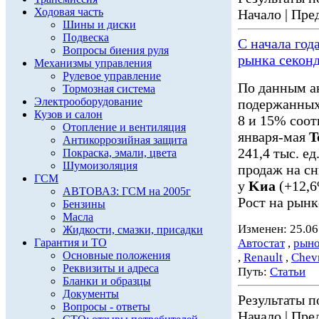
Ходовая часть
Начало | Пред
Шины и диски
Подвеска
С начала год
Вопросы биения руля
рынка секон
Механизмы управления
Рулевое управление
По данным а
Тормозная система
Электрооборудование
подержанных 
Кузов и салон
8 и 15% соот
Отопление и вентиляция
января-мая
T
Антикоррозийная защита
241,4 тыс. ед
Покраска, эмали, цвета
Шумоизоляция
продаж на с
ГСМ
у
Kиа
(+12,6
АВТОВАЗ: ГСМ на 2005г
Рост на рынк
Бензины
Масла
Изменен: 25.06
Жидкости, смазки, присадки
Гарантия и ТО
Автостат
,
рыно
Основные положения
,
Renault
,
Chevr
Реквизиты и адреса
Путь:
Статьи
Бланки и образцы
Документы
Результаты по
Вопросы - ответы
Начало | Пред