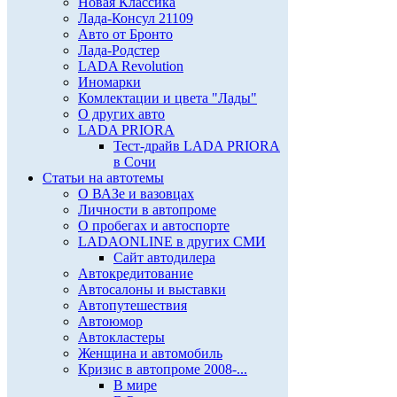
Новая Классика
Лада-Консул 21109
Авто от Бронто
Лада-Родстер
LADA Revolution
Иномарки
Комлектации и цвета "Лады"
О других авто
LADA PRIORA
Тест-драйв LADA PRIORA
в Сочи
Статьи на автотемы
О ВАЗе и вазовцах
Личности в автопроме
О пробегах и автоспорте
LADAONLINE в других СМИ
Сайт автодилера
Автокредитование
Автосалоны и выставки
Автопутешествия
Автоюмор
Автокластеры
Женщина и автомобиль
Кризис в автопроме 2008-...
В мире