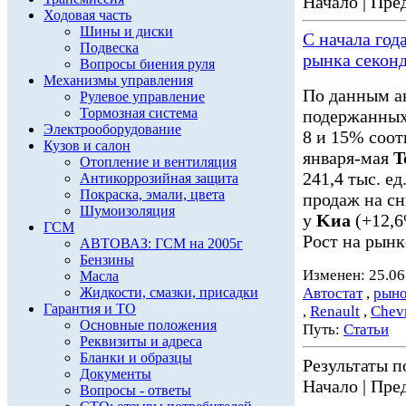
Начало | Пред
Ходовая часть
Шины и диски
С начала год
Подвеска
рынка секон
Вопросы биения руля
Механизмы управления
По данным а
Рулевое управление
Тормозная система
подержанных 
Электрооборудование
8 и 15% соот
Кузов и салон
января-мая
T
Отопление и вентиляция
241,4 тыс. ед
Антикоррозийная защита
Покраска, эмали, цвета
продаж на с
Шумоизоляция
у
Kиа
(+12,6
ГСМ
Рост на рынк
АВТОВАЗ: ГСМ на 2005г
Бензины
Изменен: 25.06
Масла
Жидкости, смазки, присадки
Автостат
,
рыно
Гарантия и ТО
,
Renault
,
Chevr
Основные положения
Путь:
Статьи
Реквизиты и адреса
Бланки и образцы
Результаты по
Документы
Начало | Пред
Вопросы - ответы