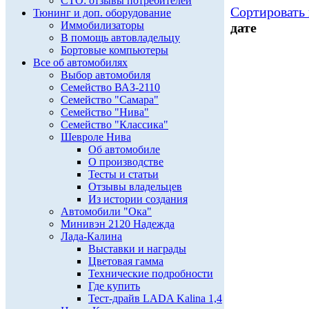
СТО: отзывы потребителей
Сортировать 
Тюнинг и доп. оборудование
Иммобилизаторы
дате
В помощь автовладельцу
Бортовые компьютеры
Все об автомобилях
Выбор автомобиля
Семейство ВАЗ-2110
Семейство "Самара"
Семейство "Нива"
Семейство "Классика"
Шевроле Нива
Об автомобиле
О производстве
Тесты и статьи
Отзывы владельцев
Из истории создания
Автомобили "Ока"
Минивэн 2120 Надежда
Лада-Калина
Выставки и награды
Цветовая гамма
Технические подробности
Где купить
Тест-драйв LADA Kalina 1,4