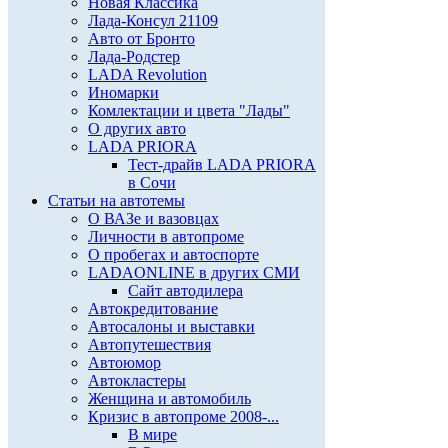
Новая Классика
Лада-Консул 21109
Авто от Бронто
Лада-Родстер
LADA Revolution
Иномарки
Комлектации и цвета "Лады"
О других авто
LADA PRIORA
Тест-драйв LADA PRIORA
в Сочи
Статьи на автотемы
О ВАЗе и вазовцах
Личности в автопроме
О пробегах и автоспорте
LADAONLINE в других СМИ
Сайт автодилера
Автокредитование
Автосалоны и выставки
Автопутешествия
Автоюмор
Автокластеры
Женщина и автомобиль
Кризис в автопроме 2008-...
В мире