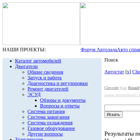
НАШИ ПРОЕКТЫ:
Форум Автолада
Авто спра
Поиск
Каталог автомобилей
Двигатели
Автостат
[
x
]
Che
Общие сведения
Запуск и работа
Диагностика и регулировки
Chevrolet
Kиа
Renault
Ремонт двигателей
ЭСУД
рынок автомобилей с 
Обзоры и документы
Вопросы и ответы
Система питания
Система зажигания
Система охлаждения
Газовое оборудование
Результаты по
Другие вопросы
Трансмиссия