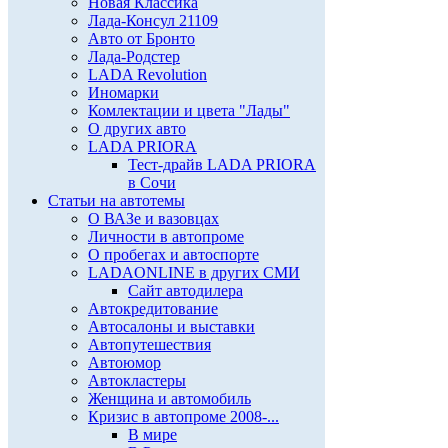
Новая Классика
Лада-Консул 21109
Авто от Бронто
Лада-Родстер
LADA Revolution
Иномарки
Комлектации и цвета "Лады"
О других авто
LADA PRIORA
Тест-драйв LADA PRIORA
в Сочи
Статьи на автотемы
О ВАЗе и вазовцах
Личности в автопроме
О пробегах и автоспорте
LADAONLINE в других СМИ
Сайт автодилера
Автокредитование
Автосалоны и выставки
Автопутешествия
Автоюмор
Автокластеры
Женщина и автомобиль
Кризис в автопроме 2008-...
В мире