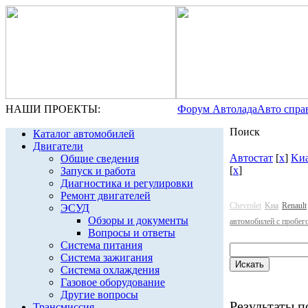
НАШИ ПРОЕКТЫ:
Форум Автолада
Авто спра
Поиск
Каталог автомобилей
Двигатели
Автостат
[
x
]
Kи
Общие сведения
[
x
]
Запуск и работа
Диагностика и регулировки
Ремонт двигателей
Chevrolet
Kиа
Renault
ЭСУД
Обзоры и документы
автомобилей с пробег
Вопросы и ответы
Система питания
Система зажигания
Система охлаждения
Газовое оборудование
Другие вопросы
Результаты по
Трансмиссия