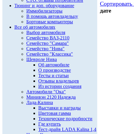
СТО: отзывы потребителей
Сортировать 
Тюнинг и доп. оборудование
дате
Иммобилизаторы
В помощь автовладельцу
Бортовые компьютеры
Все об автомобилях
Выбор автомобиля
Семейство ВАЗ-2110
Семейство "Самара"
Семейство "Нива"
Семейство "Классика"
Шевроле Нива
Об автомобиле
О производстве
Тесты и статьи
Отзывы владельцев
Из истории создания
Автомобили "Ока"
Минивэн 2120 Надежда
Лада-Калина
Выставки и награды
Цветовая гамма
Технические подробности
Где купить
Тест-драйв LADA Kalina 1,4