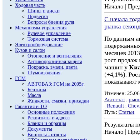
Ходовая часть
Начало | Пред
Шины и диски
Подвеска
С начала год
Вопросы биения руля
рынка секон
Механизмы управления
Рулевое управление
По данным а
Тормозная система
Электрооборудование
подержанных 
Кузов и салон
месяцев 2013.
Отопление и вентиляция
рост продаж
Антикоррозийная защита
машин у
Kи
Покраска, эмали, цвета
Шумоизоляция
(+4,1%). Рос
ГСМ
показывают м
АВТОВАЗ: ГСМ на 2005г
Бензины
Изменен: 25.06
Масла
Автостат
,
рыно
Жидкости, смазки, присадки
,
Renault
,
Chevr
Гарантия и ТО
Путь:
Статьи
Основные положения
Реквизиты и адреса
Бланки и образцы
Результаты по
Документы
Начало | Пред
Вопросы - ответы