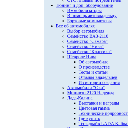
СТО: отзывы потребителей
Тюнинг и доп. оборудование
Иммобилизаторы
В помощь автовладельцу
Бортовые компьютеры
Все об автомобилях
Выбор автомобиля
Семейство ВАЗ-2110
Семейство "Самара"
Семейство "Нива"
Семейство "Классика"
Шевроле Нива
Об автомобиле
О производстве
Тесты и статьи
Отзывы владельцев
Из истории создания
Автомобили "Ока"
Минивэн 2120 Надежда
Лада-Калина
Выставки и награды
Цветовая гамма
Технические подробнос
Где купить
Тест-драйв LADA Kalina 