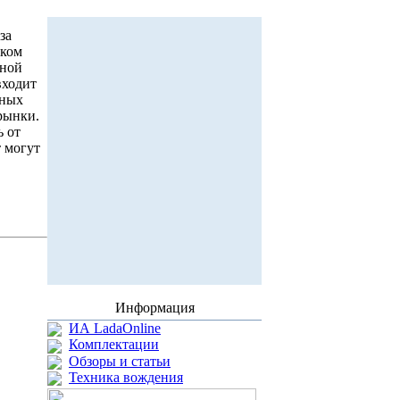
за
ком
нной
входит
жных
рынки.
ь от
т могут
Информация
ИА LadaOnline
Комплектации
Обзоры и статьи
Техника вождения