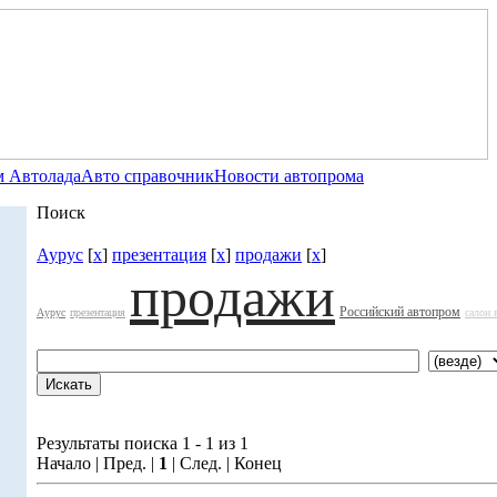
 Автолада
Авто справочник
Новости автопрома
Поиск
Аурус
[
x
]
презентация
[
x
]
продажи
[
x
]
продажи
Российский автопром
Аурус
презентация
салон 
Результаты поиска 1 - 1 из 1
Начало | Пред. |
1
| След. | Конец