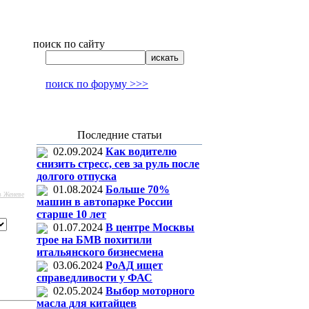
поиск по сайту
поиск по форуму >>>
Последние статьи
02.09.2024
Как водителю
снизить стресс, сев за руль после
долгого отпуска
01.08.2024
Больше 70%
в Женеве
машин в автопарке России
старше 10 лет
01.07.2024
В центре Москвы
трое на БМВ похитили
итальянского бизнесмена
03.06.2024
РоАД ищет
справедливости у ФАС
02.05.2024
Выбор моторного
масла для китайцев