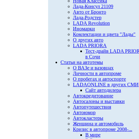
Новая Классика
Лада-Консул 21109
Авто от Бронто
Лада-Родстер
LADA Revolution
Иномарки
Комлектации и цвета "Лады"
О других авто
LADA PRIORA
Тест-драйв LADA PRIO
в Сочи
Статьи на автотемы
О ВАЗе и вазовцах
Личности в автопроме
О пробегах и автоспорте
LADAONLINE в других СМИ
Сайт автодилера
Автокредитование
Автосалоны и выставки
Автопутешествия
Автоюмор
Автокластеры
Женщина и автомобиль
Кризис в автопроме 2008-...
В мире