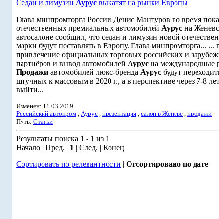
Седан и лимузин
Аурус
выкатят на рынки Европы
Глава минпромторга России Денис Мантуров во время пока
отечественных премиальных автомобилей
Аурус
на Женевс
автосалоне сообщил, что седан и лимузин новой отечестве
марки будут поставлять в Европу. Глава минпромторга... ... 
привлечение официальных торговых российских и зарубе
партнёров и вывод автомобилей
Аурус
на международные 
Продажи
автомобилей люкс-бренда
Аурус
будут переходит
штучных к массовым в 2020 г., а в перспективе через 7-8 ле
выйти...
Изменен: 11.03.2019
Российский автопром
,
Аурус
,
презентация
,
салон в Женеве
,
продажи
Путь:
Статьи
Результаты поиска 1 - 1 из 1
Начало | Пред. |
1
| След. | Конец
Сортировать по релевантности
|
Отсортировано по дате