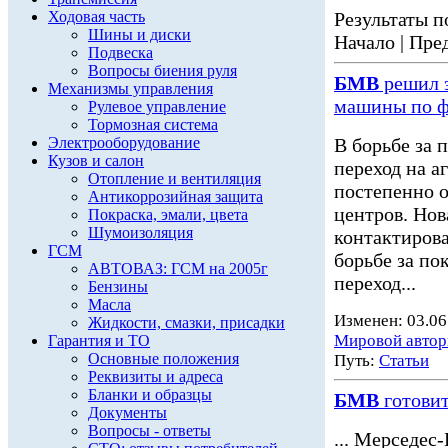
Ходовая часть
Результаты по
Шины и диски
Начало | Пред
Подвеска
Вопросы биения руля
БМВ
решил э
Механизмы управления
машины по 
Рулевое управление
Тормозная система
Электрооборудование
В борьбе за 
Кузов и салон
переход на 
Отопление и вентиляция
постепенно 
Антикоррозийная защита
центров. Но
Покраска, эмали, цвета
Шумоизоляция
контактирова
ГСМ
борьбе за по
АВТОВАЗ: ГСМ на 2005г
переход...
Бензины
Масла
Изменен: 03.06
Жидкости, смазки, присадки
Мировой авто
Гарантия и ТО
Основные положения
Путь:
Статьи
Реквизиты и адреса
Бланки и образцы
БМВ
готовит
Документы
Вопросы - ответы
... Мерседес