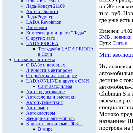
Новая Классика
на Женевском
Лада-Консул 21109
Авто от Бронто
тыс. руб. Но
Лада-Родстер
где уже есть 
LADA Revolution
Иномарки
Изменен: 14.02
Комлектации и цвета "Лады"
БМВ
,
новинки
О других авто
Путь:
Статьи
LADA PRIORA
Тест-драйв LADA PRIORA
Mini эволюц
в Сочи
Статьи на автотемы
О ВАЗе и вазовцах
Итальянская
Личности в автопроме
автомобильны
О пробегах и автоспорте
детище с го
LADAONLINE в других СМИ
автомобиль-д
Сайт автодилера
Автокредитование
Clubman S и
Автосалоны и выставки
экземплярах
Автопутешествия
специализаци
Автоюмор
Автокластеры
Монако пред
Женщина и автомобиль
названием Ш
Кризис в автопроме 2008-...
построен на 
В мире