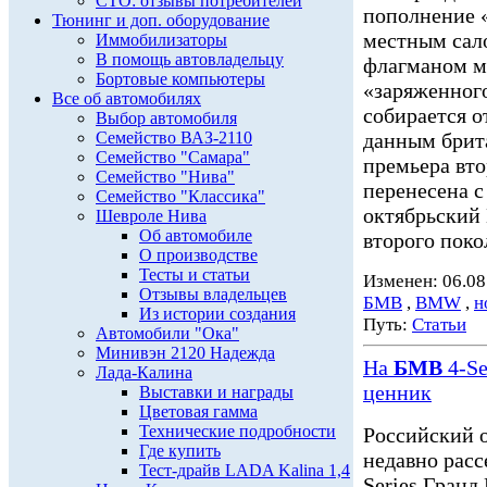
СТО: отзывы потребителей
пополнение «
Тюнинг и доп. оборудование
местным сал
Иммобилизаторы
В помощь автовладельцу
флагманом мо
Бортовые компьютеры
«заряженного
Все об автомобилях
собирается о
Выбор автомобиля
Семейство ВАЗ-2110
данным брит
Семейство "Самара"
премьера вто
Семейство "Нива"
перенесена с
Семейство "Классика"
октябрьский
Шевроле Нива
Об автомобиле
второго поко
О производстве
Тесты и статьи
Изменен: 06.08
Отзывы владельцев
БМВ
,
BMW
,
н
Из истории создания
Путь:
Статьи
Автомобили "Ока"
Минивэн 2120 Надежда
На
БМВ
4-Se
Лада-Калина
ценник
Выставки и награды
Цветовая гамма
Технические подробности
Российский 
Где купить
недавно расс
Тест-драйв LADA Kalina 1,4
Series Гранд