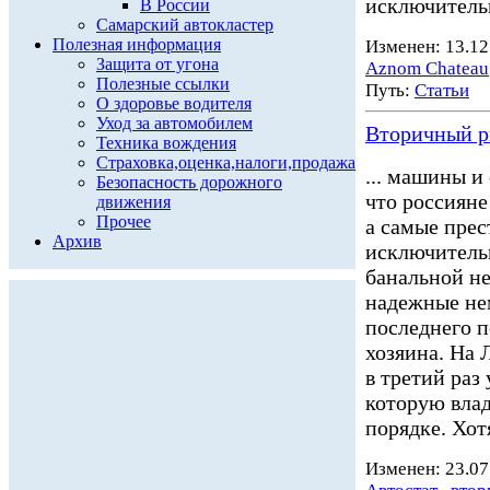
исключительн
В России
Самарский автокластер
Полезная информация
Изменен: 13.12
Защита от угона
Aznom Chateau
Полезные ссылки
Путь:
Статьи
О здоровье водителя
Уход за автомобилем
Вторичный р
Техника вождения
Страховка,оценка,налоги,продажа
... машины и
Безопасность дорожного
что россиян
движения
Прочее
а самые прес
Архив
исключительн
банальной не
надежные н
последнего п
хозяина. На 
в третий раз
которую влад
порядке. Хотя
Изменен: 23.07