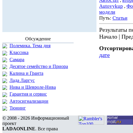
Автостат
,
втор
Аutovykup
,
Фо
модели
Путь:
Статьи
Результаты по
Начало | Пред
Обсуждение
Полемика. Тема дня
Отсортирова
Классика
дате
Самара
Десятое семейство и Приора
Калина и Гранта
Лада Ларгус
Нива и Шевроле-Нива
Гарантия и сервис
Автосигнализации
Тюнинг
© 2008 - 2026 Информационный
проект
LADAONLINE
. Все права