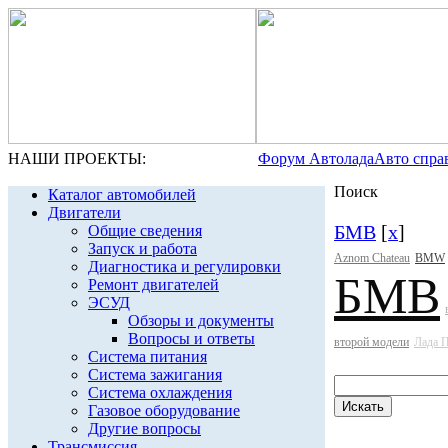
НАШИ ПРОЕКТЫ:
Форум Автолада
Авто спра
Поиск
Каталог автомобилей
Двигатели
БМВ
[
x
]
Общие сведения
Запуск и работа
Aznom Chateau
BMW
Диагностика и регулировки
БМВ
Ремонт двигателей
ЭСУД
Обзоры и документы
Вопросы и ответы
второй модели
Лада 
Система питания
Система зажигания
Система охлаждения
Газовое оборудование
Другие вопросы
Трансмиссия