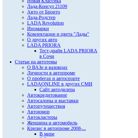
Новая Классика
Лада-Консул 21109
Авто от Бронто
Лада-Родстер
LADA Revolution
Иномарки
Комлектации и цвета "Лады"
О других авто
LADA PRIORA
Тест-драйв LADA PRIORA
в Сочи
Статьи на автотемы
О ВАЗе и вазовцах
Личности в автопроме
О пробегах и автоспорте
LADAONLINE в других СМИ
Сайт автодилера
Автокредитование
Автосалоны и выставки
Автопутешествия
Автоюмор
Автокластеры
Женщина и автомобиль
Кризис в автопроме 2008-...
В мире