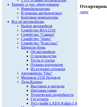
СТО: отзывы потребителей
Тюнинг и доп. оборудование
Отсортирова
Иммобилизаторы
дате
В помощь автовладельцу
Бортовые компьютеры
Все об автомобилях
Выбор автомобиля
Семейство ВАЗ-2110
Семейство "Самара"
Семейство "Нива"
Семейство "Классика"
Шевроле Нива
Об автомобиле
О производстве
Тесты и статьи
Отзывы владельцев
Из истории создания
Автомобили "Ока"
Минивэн 2120 Надежда
Лада-Калина
Выставки и награды
Цветовая гамма
Технические подробности
Где купить
Тест-драйв LADA Kalina 1,4