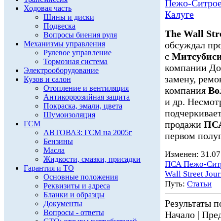
Пежо-Ситроен
Ходовая часть
Калуге
Шины и диски
Подвеска
The Wall Str
Вопросы биения руля
Механизмы управления
обсуждал пр
Рулевое управление
с
Митсубис
Тормозная система
компании До
Электрооборудование
замену, ремо
Кузов и салон
Отопление и вентиляция
компания
Во
Антикоррозийная защита
и др. Несмотр
Покраска, эмали, цвета
подчеркивае
Шумоизоляция
продажи
ПСА
ГСМ
АВТОВАЗ: ГСМ на 2005г
первом полуг
Бензины
Масла
Изменен: 31.07
Жидкости, смазки, присадки
ПСА Пежо-Сит
Гарантия и ТО
Wall Street Jour
Основные положения
Путь:
Статьи
Реквизиты и адреса
Бланки и образцы
Результаты по
Документы
Вопросы - ответы
Начало | Пред