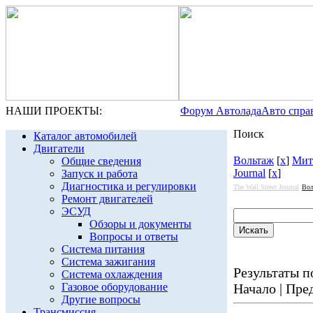
НАШИ ПРОЕКТЫ:
Форум Автолада
Авто спра
Поиск
Каталог автомобилей
Двигатели
Вольтаж
[
x
]
Мит
Общие сведения
Journal
[
x
]
Запуск и работа
Диагностика и регулировки
The Wall Street Journal
Вол
Ремонт двигателей
ЭСУД
Обзоры и документы
Вопросы и ответы
Система питания
Система зажигания
Результаты по
Система охлаждения
Газовое оборудование
Начало | Пред
Другие вопросы
Трансмиссия