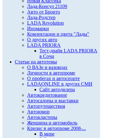
Новая Классика
Лада-Консул 21109
Авто от Бронто
Лада-Родстер
LADA Revolution
Иномарки
Комлектации и цвета "Лады"
О других авто
LADA PRIORA
Тест-драйв LADA PRIORA
в Сочи
Статьи на автотемы
О ВАЗе и вазовцах
Личности в автопроме
О пробегах и автоспорте
LADAONLINE в других СМИ
Сайт автодилера
Автокредитование
Автосалоны и выставки
Автопутешествия
Автоюмор
Автокластеры
Женщина и автомобиль
Кризис в автопроме 2008-...
В мире