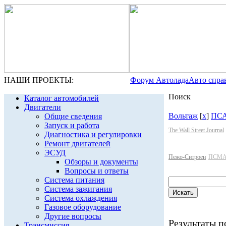
НАШИ ПРОЕКТЫ:
Форум Автолада
Авто спра
Поиск
Каталог автомобилей
Двигатели
Вольтаж
[
x
]
ПСА
Общие сведения
Запуск и работа
The Wall Street Journal
Диагностика и регулировки
Ремонт двигателей
ЭСУД
Пежо-Ситроен
ПСМА
Обзоры и документы
Вопросы и ответы
Система питания
Система зажигания
Система охлаждения
Газовое оборудование
Другие вопросы
Результаты по
Трансмиссия