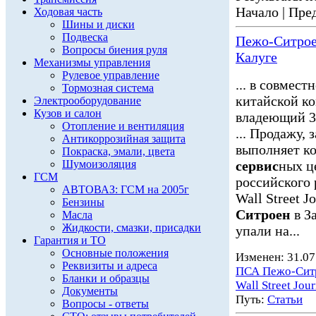
Начало | Пред
Ходовая часть
Шины и диски
Подвеска
Пежо-Ситроен
Вопросы биения руля
Калуге
Механизмы управления
Рулевое управление
... в совме
Тормозная система
китайской к
Электрооборудование
Кузов и салон
владеющий 30
Отопление и вентиляция
... Продажу,
Антикоррозийная защита
выполняет к
Покраска, эмали, цвета
Шумоизоляция
сервис
ных ц
ГСМ
российского р
АВТОВАЗ: ГСМ на 2005г
Wall Street 
Бензины
Ситроен
в З
Масла
Жидкости, смазки, присадки
упали на...
Гарантия и ТО
Основные положения
Изменен: 31.07
Реквизиты и адреса
ПСА Пежо-Сит
Бланки и образцы
Wall Street Jour
Документы
Путь:
Статьи
Вопросы - ответы