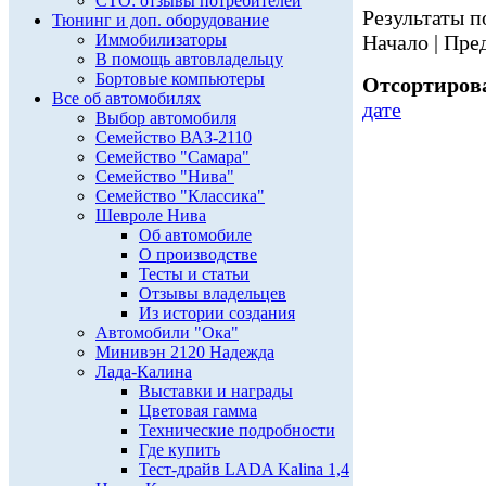
СТО: отзывы потребителей
Результаты по
Тюнинг и доп. оборудование
Иммобилизаторы
Начало | Пред
В помощь автовладельцу
Бортовые компьютеры
Отсортирова
Все об автомобилях
дате
Выбор автомобиля
Семейство ВАЗ-2110
Семейство "Самара"
Семейство "Нива"
Семейство "Классика"
Шевроле Нива
Об автомобиле
О производстве
Тесты и статьи
Отзывы владельцев
Из истории создания
Автомобили "Ока"
Минивэн 2120 Надежда
Лада-Калина
Выставки и награды
Цветовая гамма
Технические подробности
Где купить
Тест-драйв LADA Kalina 1,4