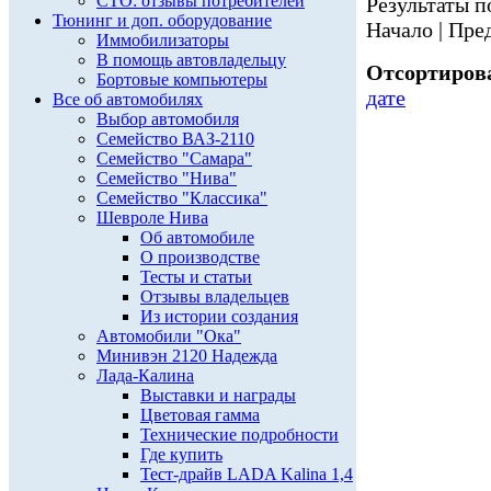
СТО: отзывы потребителей
Результаты по
Тюнинг и доп. оборудование
Начало | Пред
Иммобилизаторы
В помощь автовладельцу
Отсортирова
Бортовые компьютеры
дате
Все об автомобилях
Выбор автомобиля
Семейство ВАЗ-2110
Семейство "Самара"
Семейство "Нива"
Семейство "Классика"
Шевроле Нива
Об автомобиле
О производстве
Тесты и статьи
Отзывы владельцев
Из истории создания
Автомобили "Ока"
Минивэн 2120 Надежда
Лада-Калина
Выставки и награды
Цветовая гамма
Технические подробности
Где купить
Тест-драйв LADA Kalina 1,4