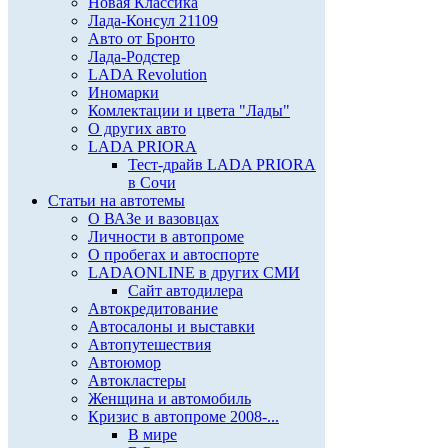
Новая Классика
Лада-Консул 21109
Авто от Бронто
Лада-Родстер
LADA Revolution
Иномарки
Комлектации и цвета "Лады"
О других авто
LADA PRIORA
Тест-драйв LADA PRIORA
в Сочи
Статьи на автотемы
О ВАЗе и вазовцах
Личности в автопроме
О пробегах и автоспорте
LADAONLINE в других СМИ
Сайт автодилера
Автокредитование
Автосалоны и выставки
Автопутешествия
Автоюмор
Автокластеры
Женщина и автомобиль
Кризис в автопроме 2008-...
В мире