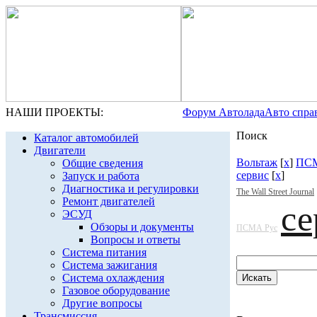
НАШИ ПРОЕКТЫ:
Форум Автолада
Авто спра
Поиск
Каталог автомобилей
Двигатели
Вольтаж
[
x
]
ПСМ
Общие сведения
сервис
[
x
]
Запуск и работа
Диагностика и регулировки
The Wall Street Journal
Ремонт двигателей
се
ЭСУД
Обзоры и документы
ПСМА Рус
Вопросы и ответы
Система питания
Система зажигания
Система охлаждения
Газовое оборудование
Другие вопросы
Трансмиссия