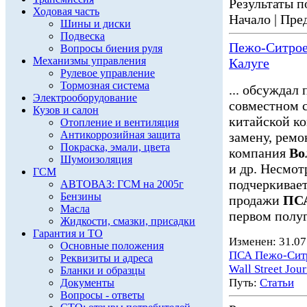
Результаты по
Ходовая часть
Начало | Пред
Шины и диски
Подвеска
Пежо-Ситроен
Вопросы биения руля
Механизмы управления
Калуге
Рулевое управление
Тормозная система
... обсуждал
Электрооборудование
совместном 
Кузов и салон
китайской к
Отопление и вентиляция
Антикоррозийная защита
замену, ремо
Покраска, эмали, цвета
компания
Во
Шумоизоляция
и др. Несмотр
ГСМ
подчеркивает
АВТОВАЗ: ГСМ на 2005г
Бензины
продажи
ПСА
Масла
первом полуг
Жидкости, смазки, присадки
Гарантия и ТО
Изменен: 31.07
Основные положения
ПСА Пежо-Сит
Реквизиты и адреса
Wall Street Jour
Бланки и образцы
Путь:
Статьи
Документы
Вопросы - ответы