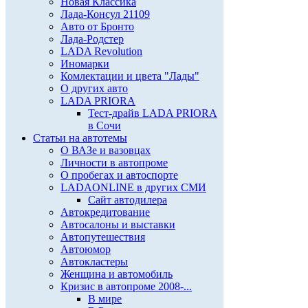
Новая Классика
Лада-Консул 21109
Авто от Бронто
Лада-Родстер
LADA Revolution
Иномарки
Комлектации и цвета "Лады"
О других авто
LADA PRIORA
Тест-драйв LADA PRIORA
в Сочи
Статьи на автотемы
О ВАЗе и вазовцах
Личности в автопроме
О пробегах и автоспорте
LADAONLINE в других СМИ
Сайт автодилера
Автокредитование
Автосалоны и выставки
Автопутешествия
Автоюмор
Автокластеры
Женщина и автомобиль
Кризис в автопроме 2008-...
В мире