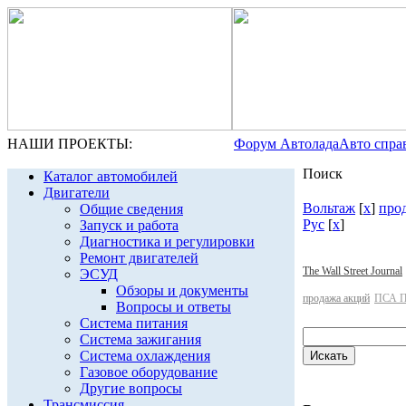
НАШИ ПРОЕКТЫ:
Форум Автолада
Авто спра
Поиск
Каталог автомобилей
Двигатели
Вольтаж
[
x
]
про
Общие сведения
Рус
[
x
]
Запуск и работа
Диагностика и регулировки
Ремонт двигателей
The Wall Street Journal
ЭСУД
Обзоры и документы
продажа акций
ПСА П
Вопросы и ответы
Система питания
Система зажигания
Система охлаждения
Газовое оборудование
Другие вопросы
Трансмиссия