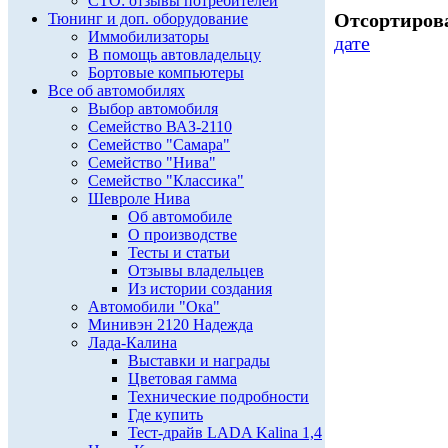
СТО: отзывы потребителей
Отсортирова
Тюнинг и доп. оборудование
Иммобилизаторы
дате
В помощь автовладельцу
Бортовые компьютеры
Все об автомобилях
Выбор автомобиля
Семейство ВАЗ-2110
Семейство "Самара"
Семейство "Нива"
Семейство "Классика"
Шевроле Нива
Об автомобиле
О производстве
Тесты и статьи
Отзывы владельцев
Из истории создания
Автомобили "Ока"
Минивэн 2120 Надежда
Лада-Калина
Выставки и награды
Цветовая гамма
Технические подробности
Где купить
Тест-драйв LADA Kalina 1,4