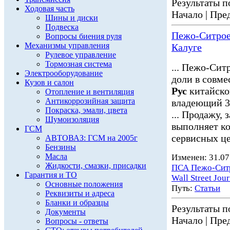
Результаты по
Ходовая часть
Начало | Пред
Шины и диски
Подвеска
Пежо-Ситроен
Вопросы биения руля
Механизмы управления
Калуге
Рулевое управление
Тормозная система
... Пежо-Сит
Электрооборудование
доли в совм
Кузов и салон
Рус
китайско
Отопление и вентиляция
Антикоррозийная защита
владеющий 30
Покраска, эмали, цвета
... Продажу,
Шумоизоляция
выполняет к
ГСМ
сервисных це
АВТОВАЗ: ГСМ на 2005г
Бензины
Масла
Изменен: 31.07
Жидкости, смазки, присадки
ПСА Пежо-Сит
Гарантия и ТО
Wall Street Jour
Основные положения
Путь:
Статьи
Реквизиты и адреса
Бланки и образцы
Результаты по
Документы
Начало | Пред
Вопросы - ответы