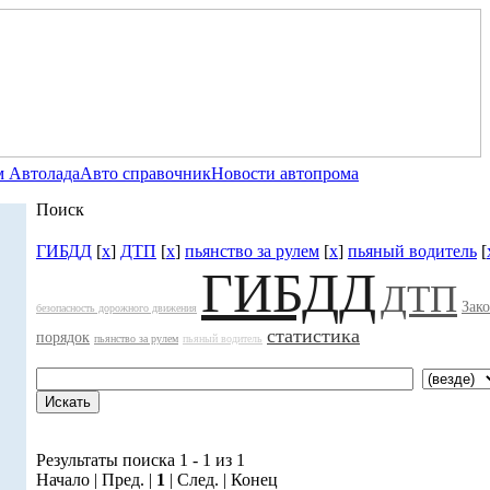
 Автолада
Авто справочник
Новости автопрома
Поиск
ГИБДД
[
x
]
ДТП
[
x
]
пьянство за рулем
[
x
]
пьяный водитель
[
ГИБДД
ДТП
Зак
безопасность дорожного движения
статистика
порядок
пьянство за рулем
пьяный водитель
Результаты поиска 1 - 1 из 1
Начало | Пред. |
1
| След. | Конец