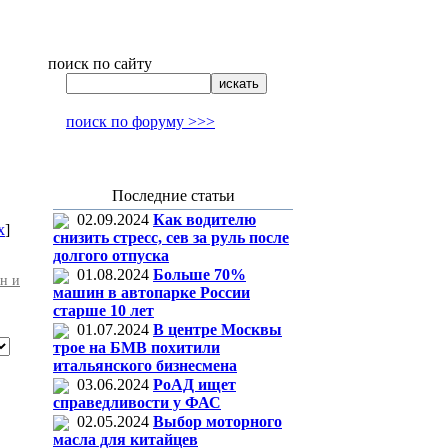
поиск по сайту
поиск по форуму >>>
Последние статьи
02.09.2024
Как водителю
x
]
снизить стресс, сев за руль после
долгого отпуска
01.08.2024
Больше 70%
он и
машин в автопарке России
старше 10 лет
01.07.2024
В центре Москвы
трое на БМВ похитили
итальянского бизнесмена
03.06.2024
РоАД ищет
справедливости у ФАС
02.05.2024
Выбор моторного
масла для китайцев