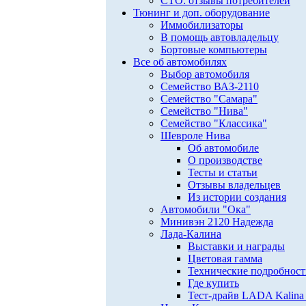
СТО: отзывы потребителей
Тюнинг и доп. оборудование
Иммобилизаторы
В помощь автовладельцу
Бортовые компьютеры
Все об автомобилях
Выбор автомобиля
Семейство ВАЗ-2110
Семейство "Самара"
Семейство "Нива"
Семейство "Классика"
Шевроле Нива
Об автомобиле
О производстве
Тесты и статьи
Отзывы владельцев
Из истории создания
Автомобили "Ока"
Минивэн 2120 Надежда
Лада-Калина
Выставки и награды
Цветовая гамма
Технические подробнос
Где купить
Тест-драйв LADA Kalina 