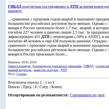
ГИБДД
подсчитала пострадавших в
ДТП
за время новогод
каникул
... сравнении с прошлым годом аварий в нынешние праздни
большинстве российских регионов было меньше. Однако с 1
января в России произошло более 1,7 тыс. аварий, в которы
погибли 227 человек и ранены свыше 2,5 тыс. За праздники
зафиксировано 451
ДТП
с пешеходами (-50% к АППГ), в н
погибли 48 человек и еще 438 получили ранения. Отрадно, 
сравнении с прошлым годом аварий в нынешние праздники
большинстве российских регионов было меньше. Однако с 1
января в России произошло более...
Изменен: 10.01.2019
Закон и порядок
,
безопасность дорожного движения
,
ГИБДД
,
статисти
пьяный водитель
,
пьянство за рулем
,
ДТП
Путь:
Статьи
Результаты поиска 1 - 1 из 1
Начало | Пред. |
1
| След. | Конец
Отсортировано по релевантности
|
Сортировать по дате