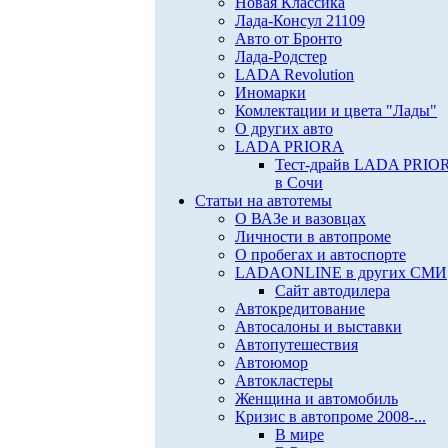
Новая Классика
Лада-Консул 21109
Авто от Бронто
Лада-Родстер
LADA Revolution
Иномарки
Комлектации и цвета "Лады"
О других авто
LADA PRIORA
Тест-драйв LADA PRIO
в Сочи
Статьи на автотемы
О ВАЗе и вазовцах
Личности в автопроме
О пробегах и автоспорте
LADAONLINE в других СМИ
Сайт автодилера
Автокредитование
Автосалоны и выставки
Автопутешествия
Автоюмор
Автокластеры
Женщина и автомобиль
Кризис в автопроме 2008-...
В мире