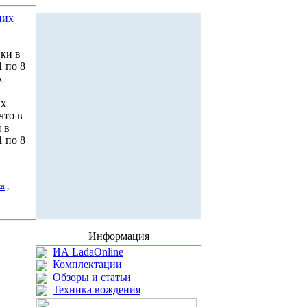
них
ки в
 по 8
х
их
что в
 в
 по 8
ка
,
Информация
ИА LadaOnline
Комплектации
Обзоры и статьи
Техника вождения