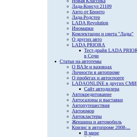
Новая Классика
Лада-Консул 21109
Авто от Бронто
Лада-Родстер
LADA Revolution
Иномарки
Комлектации и цвета "Лады"
О других авто
LADA PRIORA
Тест-драйв LADA PRIO
в Сочи
Статьи на автотемы
О ВАЗе и вазовцах
Личности в автопроме
О пробегах и автоспорте
LADAONLINE в других СМИ
Сайт автодилера
Автокредитование
Автосалоны и выставки
Автопутешествия
Автоюмор
Автокластеры
Женщина и автомобиль
Кризис в автопроме 2008-...
В мире