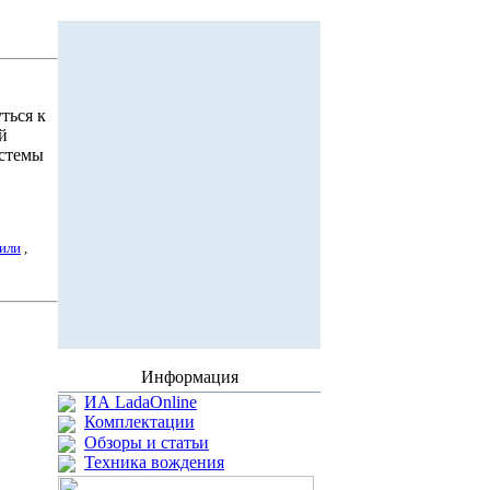
ться к
й
стемы
или
,
Информация
ИА LadaOnline
Комплектации
Обзоры и статьи
Техника вождения