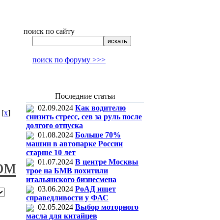
поиск по сайту
поиск по форуму >>>
Последние статьи
02.09.2024
Как водителю
[
x
]
снизить стресс, сев за руль после
долгого отпуска
01.08.2024
Больше 70%
машин в автопарке России
старше 10 лет
ом
01.07.2024
В центре Москвы
трое на БМВ похитили
итальянского бизнесмена
03.06.2024
РоАД ищет
справедливости у ФАС
02.05.2024
Выбор моторного
масла для китайцев