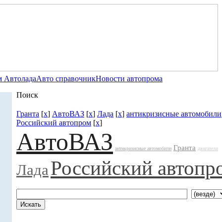
 Автолада
Авто справочник
Новости автопрома
Поиск
Гранта
[
x
]
АвтоВАЗ
[
x
]
Лада
[
x
]
антикризисные автомобили
Российский автопром
[
x
]
АвтоВАЗ
Гранта
антикризисные автомобили
двигатели
Российский автопр
Лада