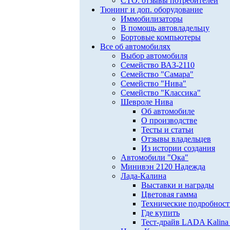
СТО: отзывы потребителей
Тюнинг и доп. оборудование
Иммобилизаторы
В помощь автовладельцу
Бортовые компьютеры
Все об автомобилях
Выбор автомобиля
Семейство ВАЗ-2110
Семейство "Самара"
Семейство "Нива"
Семейство "Классика"
Шевроле Нива
Об автомобиле
О производстве
Тесты и статьи
Отзывы владельцев
Из истории создания
Автомобили "Ока"
Минивэн 2120 Надежда
Лада-Калина
Выставки и награды
Цветовая гамма
Технические подробнос
Где купить
Тест-драйв LADA Kalina 