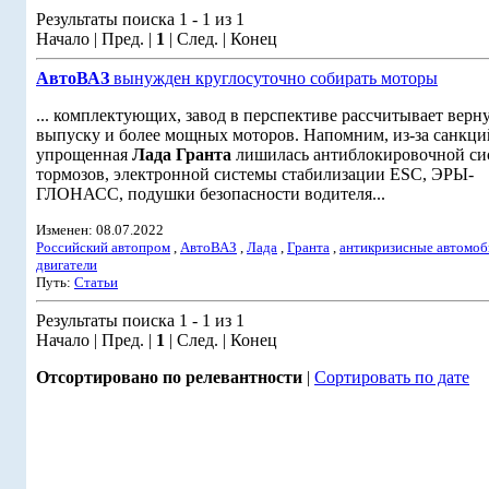
Результаты поиска 1 - 1 из 1
Начало | Пред. |
1
| След. | Конец
АвтоВАЗ
вынужден круглосуточно собирать моторы
... комплектующих, завод в перспективе рассчитывает верну
выпуску и более мощных моторов. Напомним, из-за санкци
упрощенная
Лада
Гранта
лишилась антиблокировочной си
тормозов, электронной системы стабилизации ESC, ЭРЫ-
ГЛОНАСС, подушки безопасности водителя...
Изменен: 08.07.2022
Российский автопром
,
АвтоВАЗ
,
Лада
,
Гранта
,
антикризисные автомоб
двигатели
Путь:
Статьи
Результаты поиска 1 - 1 из 1
Начало | Пред. |
1
| След. | Конец
Отсортировано по релевантности
|
Сортировать по дате