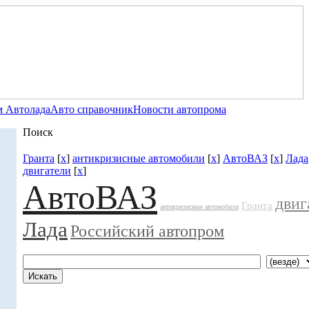
 Автолада
Авто справочник
Новости автопрома
Поиск
Гранта
[
x
]
антикризисные автомобили
[
x
]
АвтоВАЗ
[
x
]
Лада
двигатели
[
x
]
АвтоВАЗ
двиг
Гранта
антикризисные автомобили
Лада
Российский автопром