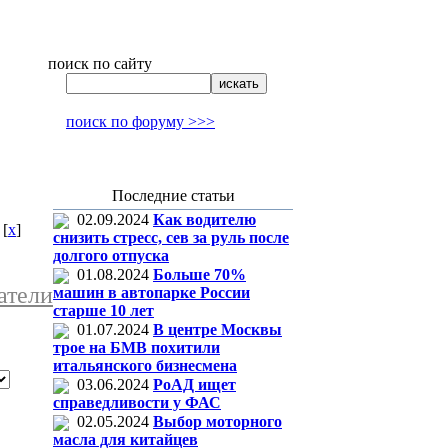
поиск по сайту
поиск по форуму >>>
Последние статьи
02.09.2024
Как водителю
[
x
]
снизить стресс, сев за руль после
долгого отпуска
01.08.2024
Больше 70%
атели
машин в автопарке России
старше 10 лет
01.07.2024
В центре Москвы
трое на БМВ похитили
итальянского бизнесмена
03.06.2024
РоАД ищет
справедливости у ФАС
02.05.2024
Выбор моторного
масла для китайцев