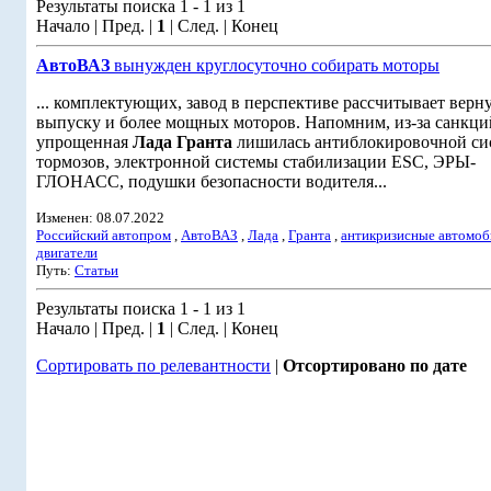
Результаты поиска 1 - 1 из 1
Начало | Пред. |
1
| След. | Конец
АвтоВАЗ
вынужден круглосуточно собирать моторы
... комплектующих, завод в перспективе рассчитывает верну
выпуску и более мощных моторов. Напомним, из-за санкци
упрощенная
Лада
Гранта
лишилась антиблокировочной си
тормозов, электронной системы стабилизации ESC, ЭРЫ-
ГЛОНАСС, подушки безопасности водителя...
Изменен: 08.07.2022
Российский автопром
,
АвтоВАЗ
,
Лада
,
Гранта
,
антикризисные автомоб
двигатели
Путь:
Статьи
Результаты поиска 1 - 1 из 1
Начало | Пред. |
1
| След. | Конец
Сортировать по релевантности
|
Отсортировано по дате