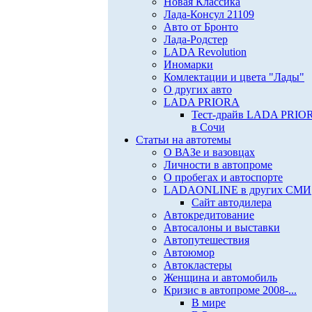
Новая Классика
Лада-Консул 21109
Авто от Бронто
Лада-Родстер
LADA Revolution
Иномарки
Комлектации и цвета "Лады"
О других авто
LADA PRIORA
Тест-драйв LADA PRIO
в Сочи
Статьи на автотемы
О ВАЗе и вазовцах
Личности в автопроме
О пробегах и автоспорте
LADAONLINE в других СМИ
Сайт автодилера
Автокредитование
Автосалоны и выставки
Автопутешествия
Автоюмор
Автокластеры
Женщина и автомобиль
Кризис в автопроме 2008-...
В мире