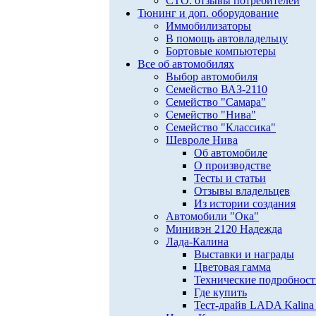
СТО: отзывы потребителей
Тюнинг и доп. оборудование
Иммобилизаторы
В помощь автовладельцу
Бортовые компьютеры
Все об автомобилях
Выбор автомобиля
Семейство ВАЗ-2110
Семейство "Самара"
Семейство "Нива"
Семейство "Классика"
Шевроле Нива
Об автомобиле
О производстве
Тесты и статьи
Отзывы владельцев
Из истории создания
Автомобили "Ока"
Минивэн 2120 Надежда
Лада-Калина
Выставки и награды
Цветовая гамма
Технические подробнос
Где купить
Тест-драйв LADA Kalina 