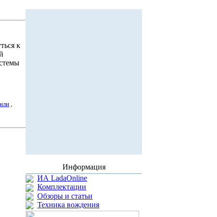
ться к
й
стемы
или
,
Информация
ИА LadaOnline
Комплектации
Обзоры и статьи
Техника вождения