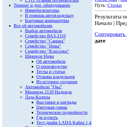
СТО: отзывы потребителей
Путь:
Статьи
Тюнинг и доп. оборудование
Иммобилизаторы
В помощь автовладельцу
Результаты по
Бортовые компьютеры
Начало | Пред
Все об автомобилях
Выбор автомобиля
Сортировать 
Семейство ВАЗ-2110
дате
Семейство "Самара"
Семейство "Нива"
Семейство "Классика"
Шевроле Нива
Об автомобиле
О производстве
Тесты и статьи
Отзывы владельцев
Из истории создания
Автомобили "Ока"
Минивэн 2120 Надежда
Лада-Калина
Выставки и награды
Цветовая гамма
Технические подробности
Где купить
Тест-драйв LADA Kalina 1,4