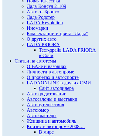
Новая Классика
Лада-Консул 21109
Авто от Бронто
Лада-Родстер
LADA Revolution
Иномарки
Комлектации и цвета "Лады"
О других авто
LADA PRIORA
Тест-драйв LADA PRIORA
в Сочи
Статьи на автотемы
О ВАЗе и вазовцах
Личности в автопроме
О пробегах и автоспорте
LADAONLINE в других СМИ
Сайт автодилера
Автокредитование
Автосалоны и выставки
Автопутешествия
Автоюмор
Автокластеры
Женщина и автомобиль
Кризис в автопроме 2008-...
В мире