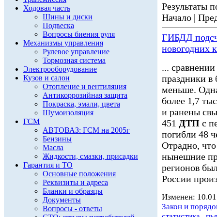
Результаты по
Ходовая часть
Начало | Пред
Шины и диски
Подвеска
Вопросы биения руля
ГИБДД подсч
Механизмы управления
новогодних 
Рулевое управление
Тормозная система
... сравнени
Электрооборудование
праздники в
Кузов и салон
Отопление и вентиляция
меньше. Одна
Антикоррозийная защита
более 1,7 ты
Покраска, эмали, цвета
и ранены свы
Шумоизоляция
ГСМ
451
ДТП
с п
АВТОВАЗ: ГСМ на 2005г
погибли 48 ч
Бензины
Отрадно, что
Масла
нынешние пр
Жидкости, смазки, присадки
Гарантия и ТО
регионов был
Основные положения
России произ
Реквизиты и адреса
Бланки и образцы
Изменен: 10.01
Документы
Закон и порядо
Вопросы - ответы
статистика
,
пь