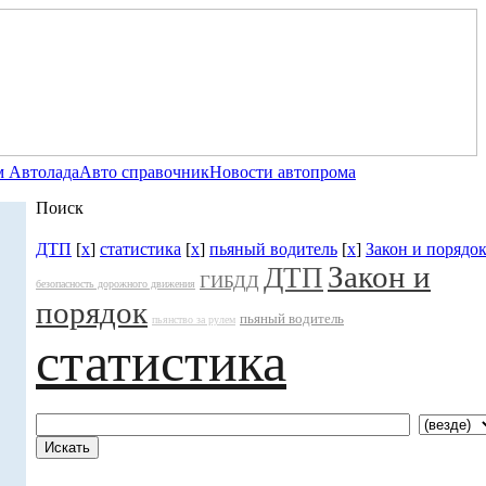
 Автолада
Авто справочник
Новости автопрома
Поиск
ДТП
[
x
]
статистика
[
x
]
пьяный водитель
[
x
]
Закон и порядо
Закон и
ДТП
ГИБДД
безопасность дорожного движения
порядок
пьяный водитель
пьянство за рулем
статистика