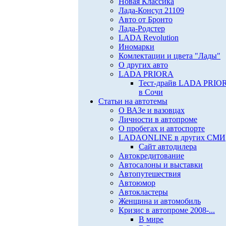
Новая Классика
Лада-Консул 21109
Авто от Бронто
Лада-Родстер
LADA Revolution
Иномарки
Комлектации и цвета "Лады"
О других авто
LADA PRIORA
Тест-драйв LADA PRIO
в Сочи
Статьи на автотемы
О ВАЗе и вазовцах
Личности в автопроме
О пробегах и автоспорте
LADAONLINE в других СМИ
Сайт автодилера
Автокредитование
Автосалоны и выставки
Автопутешествия
Автоюмор
Автокластеры
Женщина и автомобиль
Кризис в автопроме 2008-...
В мире