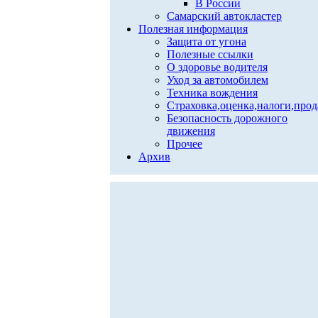
В России
Самарский автокластер
Полезная информация
Защита от угона
Полезные ссылки
О здоровье водителя
Уход за автомобилем
Техника вождения
Страховка,оценка,налоги,про
Безопасность дорожного
движения
Прочее
Архив