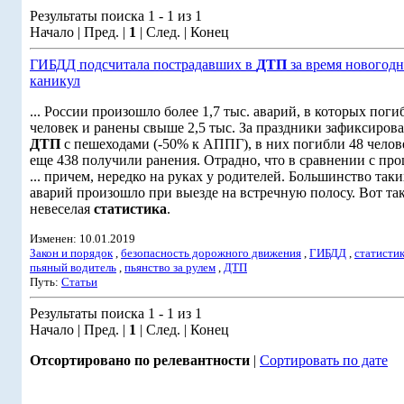
Результаты поиска 1 - 1 из 1
Начало | Пред. |
1
| След. | Конец
ГИБДД подсчитала пострадавших в
ДТП
за время новогод
каникул
... России произошло более 1,7 тыс. аварий, в которых поги
человек и ранены свыше 2,5 тыс. За праздники зафиксиров
ДТП
с пешеходами (-50% к АППГ), в них погибли 48 челов
еще 438 получили ранения. Отрадно, что в сравнении с про
... причем, нередко на руках у родителей. Большинство таки
аварий произошло при выезде на встречную полосу. Вот та
невеселая
статистика
.
Изменен: 10.01.2019
Закон и порядок
,
безопасность дорожного движения
,
ГИБДД
,
статисти
пьяный водитель
,
пьянство за рулем
,
ДТП
Путь:
Статьи
Результаты поиска 1 - 1 из 1
Начало | Пред. |
1
| След. | Конец
Отсортировано по релевантности
|
Сортировать по дате