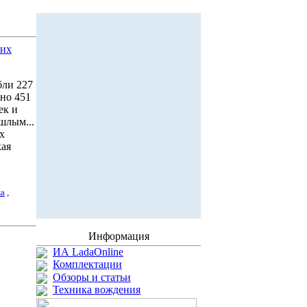
них
бли 227
ано 451
ек и
шлым...
х
кая
ка
,
Информация
ИА LadaOnline
Комплектации
Обзоры и статьи
Техника вождения