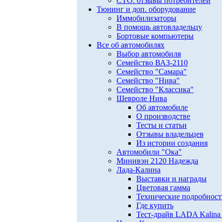
СТО: отзывы потребителей
Тюнинг и доп. оборудование
Иммобилизаторы
В помощь автовладельцу
Бортовые компьютеры
Все об автомобилях
Выбор автомобиля
Семейство ВАЗ-2110
Семейство "Самара"
Семейство "Нива"
Семейство "Классика"
Шевроле Нива
Об автомобиле
О производстве
Тесты и статьи
Отзывы владельцев
Из истории создания
Автомобили "Ока"
Минивэн 2120 Надежда
Лада-Калина
Выставки и награды
Цветовая гамма
Технические подробнос
Где купить
Тест-драйв LADA Kalina 