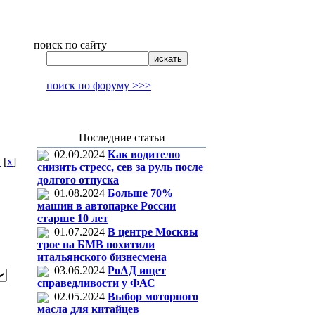
поиск по сайту
поиск по форуму >>>
Последние статьи
02.09.2024
Как водителю
к
[
x
]
снизить стресс, сев за руль после
долгого отпуска
01.08.2024
Больше 70%
машин в автопарке России
старше 10 лет
01.07.2024
В центре Москвы
трое на БМВ похитили
итальянского бизнесмена
03.06.2024
РоАД ищет
справедливости у ФАС
02.05.2024
Выбор моторного
масла для китайцев