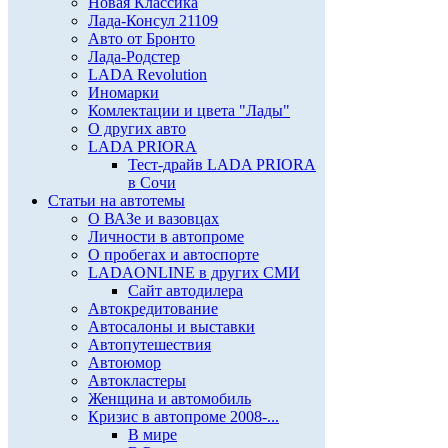
Новая Классика
Лада-Консул 21109
Авто от Бронто
Лада-Родстер
LADA Revolution
Иномарки
Комлектации и цвета "Лады"
О других авто
LADA PRIORA
Тест-драйв LADA PRIORA
в Сочи
Статьи на автотемы
О ВАЗе и вазовцах
Личности в автопроме
О пробегах и автоспорте
LADAONLINE в других СМИ
Сайт автодилера
Автокредитование
Автосалоны и выставки
Автопутешествия
Автоюмор
Автокластеры
Женщина и автомобиль
Кризис в автопроме 2008-...
В мире