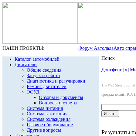
НАШИ ПРОЕКТЫ:
Форум Автолада
Авто спра
Поиск
Каталог автомобилей
Двигатели
Донгфенг
[
x
]
Ми
Общие сведения
Запуск и работа
Диагностика и регулировки
The Wall Street Journal
Ремонт двигателей
ЭСУД
продажа акций
ПСА П
Обзоры и документы
Вопросы и ответы
Система питания
Система зажигания
Система охлаждения
Газовое оборудование
Другие вопросы
Результаты по
Трансмиссия