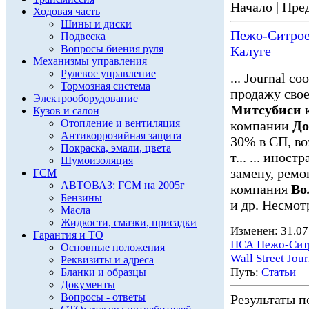
Начало | Пред
Ходовая часть
Шины и диски
Пежо-Ситроен
Подвеска
Вопросы биения руля
Калуге
Механизмы управления
Рулевое управление
... Journal 
Тормозная система
продажу свое
Электрооборудование
Митсубиси
к
Кузов и салон
Отопление и вентиляция
компании
До
Антикоррозийная защита
30% в СП, во
Покраска, эмали, цвета
т... ... инос
Шумоизоляция
замену, ремо
ГСМ
АВТОВАЗ: ГСМ на 2005г
компания
Во
Бензины
и др. Несмот
Масла
Жидкости, смазки, присадки
Изменен: 31.07
Гарантия и ТО
ПСА Пежо-Сит
Основные положения
Wall Street Jour
Реквизиты и адреса
Путь:
Статьи
Бланки и образцы
Документы
Вопросы - ответы
Результаты по