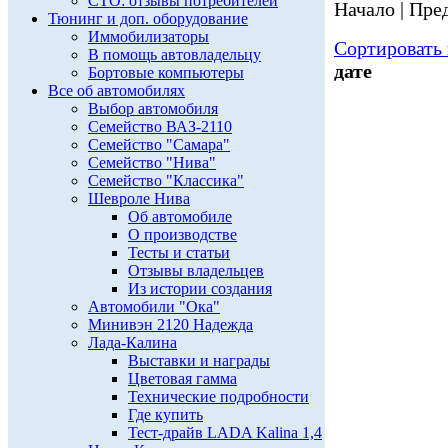
СТО: отзывы потребителей
Начало | Пред
Тюнинг и доп. оборудование
Иммобилизаторы
Сортировать 
В помощь автовладельцу
дате
Бортовые компьютеры
Все об автомобилях
Выбор автомобиля
Семейство ВАЗ-2110
Семейство "Самара"
Семейство "Нива"
Семейство "Классика"
Шевроле Нива
Об автомобиле
О производстве
Тесты и статьи
Отзывы владельцев
Из истории создания
Автомобили "Ока"
Минивэн 2120 Надежда
Лада-Калина
Выставки и награды
Цветовая гамма
Технические подробности
Где купить
Тест-драйв LADA Kalina 1,4