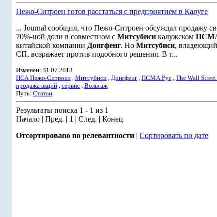
Пежо-Ситроен готов расстаться с предприятием в Калуге
... Journal сообщил, что Пежо-Ситроен обсуждал продажу с
70%-ной доли в совместном с
Митсубиси
калужском
ПСМА
китайской компании
Донгфенг
. Но
Митсубиси
, владеющий
СП, возражает против подобного решения. В т...
Изменен: 31.07.2013
ПСА Пежо-Ситроен
,
Митсубиси
,
Донгфенг
,
ПСМА Рус
,
The Wall Street
продажа акций
,
сервис
,
Вольтаж
Путь:
Статьи
Результаты поиска 1 - 1 из 1
Начало | Пред. |
1
| След. | Конец
Отсортировано по релевантности
|
Сортировать по дате