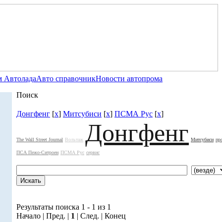
 Автолада
Авто справочник
Новости автопрома
Поиск
Донгфенг
[
x
]
Митсубиси
[
x
]
ПСМА Рус
[
x
]
Донгфенг
The Wall Street Journal
Вольтаж
Митсубиси
пр
ПСА Пежо-Ситроен
ПСМА Рус
сервис
Результаты поиска 1 - 1 из 1
Начало | Пред. |
1
| След. | Конец