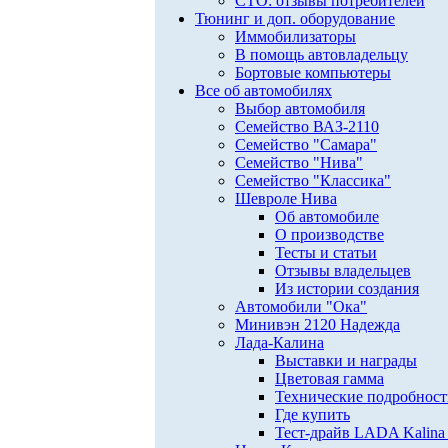
СТО: отзывы потребителей
Тюнинг и доп. оборудование
Иммобилизаторы
В помощь автовладельцу
Бортовые компьютеры
Все об автомобилях
Выбор автомобиля
Семейство ВАЗ-2110
Семейство "Самара"
Семейство "Нива"
Семейство "Классика"
Шевроле Нива
Об автомобиле
О производстве
Тесты и статьи
Отзывы владельцев
Из истории создания
Автомобили "Ока"
Минивэн 2120 Надежда
Лада-Калина
Выставки и награды
Цветовая гамма
Технические подробнос
Где купить
Тест-драйв LADA Kalina 