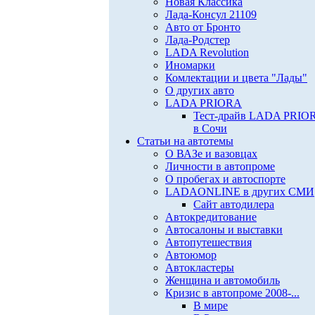
Новая Классика
Лада-Консул 21109
Авто от Бронто
Лада-Родстер
LADA Revolution
Иномарки
Комлектации и цвета "Лады"
О других авто
LADA PRIORA
Тест-драйв LADA PRIO
в Сочи
Статьи на автотемы
О ВАЗе и вазовцах
Личности в автопроме
О пробегах и автоспорте
LADAONLINE в других СМИ
Сайт автодилера
Автокредитование
Автосалоны и выставки
Автопутешествия
Автоюмор
Автокластеры
Женщина и автомобиль
Кризис в автопроме 2008-...
В мире