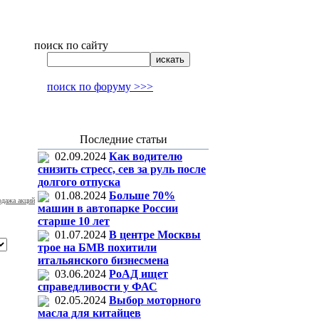
поиск по сайту
поиск по форуму >>>
Последние статьи
02.09.2024
Как водителю
снизить стресс, сев за руль после
долгого отпуска
01.08.2024
Больше 70%
одажа акций
машин в автопарке России
старше 10 лет
01.07.2024
В центре Москвы
трое на БМВ похитили
итальянского бизнесмена
03.06.2024
РоАД ищет
справедливости у ФАС
02.05.2024
Выбор моторного
масла для китайцев