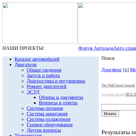
НАШИ ПРОЕКТЫ:
Форум Автолада
Авто спра
Поиск
Каталог автомобилей
Двигатели
Донгфенг
[
x
]
Ми
Общие сведения
Запуск и работа
Диагностика и регулировки
The Wall Street Journal
Ремонт двигателей
ЭСУД
продажа акций
ПСА П
Обзоры и документы
Вопросы и ответы
Система питания
Система зажигания
Система охлаждения
Газовое оборудование
Другие вопросы
Результаты по
Трансмиссия