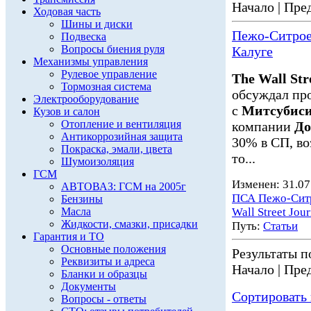
Начало | Пред
Ходовая часть
Шины и диски
Пежо-Ситроен
Подвеска
Вопросы биения руля
Калуге
Механизмы управления
Рулевое управление
The Wall Str
Тормозная система
обсуждал пр
Электрооборудование
с
Митсубис
Кузов и салон
Отопление и вентиляция
компании
До
Антикоррозийная защита
30% в СП, во
Покраска, эмали, цвета
то...
Шумоизоляция
ГСМ
Изменен: 31.07
АВТОВАЗ: ГСМ на 2005г
ПСА Пежо-Сит
Бензины
Масла
Wall Street Jour
Жидкости, смазки, присадки
Путь:
Статьи
Гарантия и ТО
Основные положения
Результаты по
Реквизиты и адреса
Начало | Пред
Бланки и образцы
Документы
Сортировать 
Вопросы - ответы