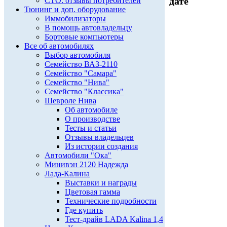
дате
СТО: отзывы потребителей
Тюнинг и доп. оборудование
Иммобилизаторы
В помощь автовладельцу
Бортовые компьютеры
Все об автомобилях
Выбор автомобиля
Семейство ВАЗ-2110
Семейство "Самара"
Семейство "Нива"
Семейство "Классика"
Шевроле Нива
Об автомобиле
О производстве
Тесты и статьи
Отзывы владельцев
Из истории создания
Автомобили "Ока"
Минивэн 2120 Надежда
Лада-Калина
Выставки и награды
Цветовая гамма
Технические подробности
Где купить
Тест-драйв LADA Kalina 1,4