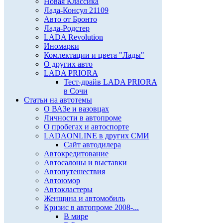
Новая Классика
Лада-Консул 21109
Авто от Бронто
Лада-Родстер
LADA Revolution
Иномарки
Комлектации и цвета "Лады"
О других авто
LADA PRIORA
Тест-драйв LADA PRIORA
в Сочи
Статьи на автотемы
О ВАЗе и вазовцах
Личности в автопроме
О пробегах и автоспорте
LADAONLINE в других СМИ
Сайт автодилера
Автокредитование
Автосалоны и выставки
Автопутешествия
Автоюмор
Автокластеры
Женщина и автомобиль
Кризис в автопроме 2008-...
В мире