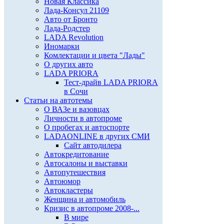
Новая Классика
Лада-Консул 21109
Авто от Бронто
Лада-Родстер
LADA Revolution
Иномарки
Комлектации и цвета "Лады"
О других авто
LADA PRIORA
Тест-драйв LADA PRIORA
в Сочи
Статьи на автотемы
О ВАЗе и вазовцах
Личности в автопроме
О пробегах и автоспорте
LADAONLINE в других СМИ
Сайт автодилера
Автокредитование
Автосалоны и выставки
Автопутешествия
Автоюмор
Автокластеры
Женщина и автомобиль
Кризис в автопроме 2008-...
В мире