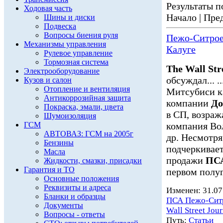
Результаты по
Ходовая часть
Начало | Пред
Шины и диски
Подвеска
Вопросы биения руля
Пежо-Ситроен
Механизмы управления
Калуге
Рулевое управление
Тормозная система
The Wall Str
Электрооборудование
обсуждал... 
Кузов и салон
Отопление и вентиляция
Митсубиси 
Антикоррозийная защита
компании
До
Покраска, эмали, цвета
в СП, возража
Шумоизоляция
ГСМ
компания Во
АВТОВАЗ: ГСМ на 2005г
др. Несмотря 
Бензины
подчеркивае
Масла
продажи
ПСА
Жидкости, смазки, присадки
Гарантия и ТО
первом полуг
Основные положения
Реквизиты и адреса
Изменен: 31.07
Бланки и образцы
ПСА Пежо-Сит
Документы
Wall Street Jour
Вопросы - ответы
Путь:
Статьи