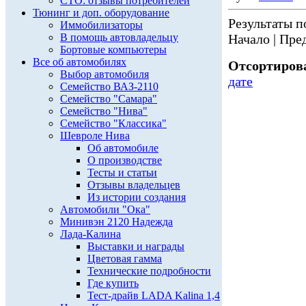
СТО: отзывы потребителей
Тюнинг и доп. оборудование
Результаты по
Иммобилизаторы
В помощь автовладельцу
Начало | Пред
Бортовые компьютеры
Все об автомобилях
Отсортирова
Выбор автомобиля
дате
Семейство ВАЗ-2110
Семейство "Самара"
Семейство "Нива"
Семейство "Классика"
Шевроле Нива
Об автомобиле
О производстве
Тесты и статьи
Отзывы владельцев
Из истории создания
Автомобили "Ока"
Минивэн 2120 Надежда
Лада-Калина
Выставки и награды
Цветовая гамма
Технические подробности
Где купить
Тест-драйв LADA Kalina 1,4