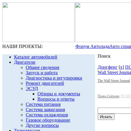
НАШИ ПРОЕКТЫ:
Форум Автолада
Авто спра
Поиск
Каталог автомобилей
Двигатели
Донгфенг
[
x
]
ПС
Общие сведения
Wall Street Journa
Запуск и работа
Диагностика и регулировки
The Wall Street Journal
Ремонт двигателей
ЭСУД
Обзоры и документы
Пежо-Ситроен
ПСМА
Вопросы и ответы
Система питания
Система зажигания
Система охлаждения
Газовое оборудование
Другие вопросы
Трансмиссия