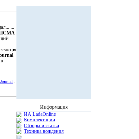
... ...
ПСМА
ющий
есмотря
Journal
.
 в
 Journal
,
Информация
ИА LadaOnline
Комплектации
Обзоры и статьи
Техника вождения