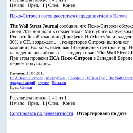
Начало | Пред. |
1
| След. | Конец
Пежо-Ситроен готов расстаться с предприятием в Калуге
The Wall Street Journal
сообщил, что Пежо-Ситроен обсуждал
своей 70%-ной доли в совместном с Митсубиси калужском
Рус
китайской компании
Донгфенг
. Но Митсубиси, владе
30% в СП, возражает... ... генераторов Ситроен выполняет
компания Вольтаж, имеющая 14
сервис
ных центров и др. Н
на падение российского... ... подчеркивает
The Wall Street 
При этом продажи
ПСА Пежо-Ситроен
в Западной Европе
первом полугодии...
Изменен: 31.07.2013
ПСА Пежо-Ситроен
,
Митсубиси
,
Донгфенг
,
ПСМА Рус
,
The Wall Street
продажа акций
,
сервис
,
Вольтаж
Путь:
Статьи
Результаты поиска 1 - 1 из 1
Начало | Пред. |
1
| След. | Конец
Сортировать по релевантности
|
Отсортировано по дате