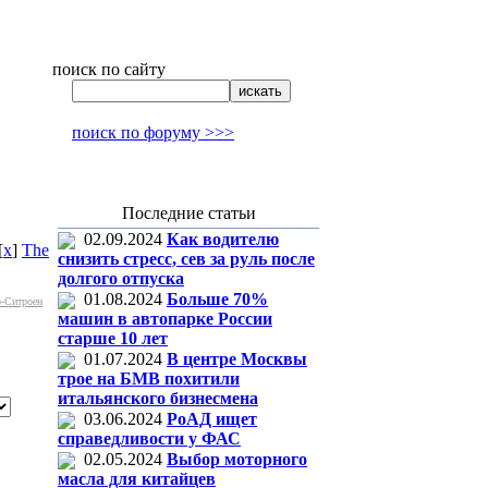
поиск по сайту
поиск по форуму >>>
Последние статьи
02.09.2024
Как водителю
[
x
]
The
снизить стресс, сев за руль после
долгого отпуска
01.08.2024
Больше 70%
-Ситроен
машин в автопарке России
старше 10 лет
01.07.2024
В центре Москвы
трое на БМВ похитили
итальянского бизнесмена
03.06.2024
РоАД ищет
справедливости у ФАС
02.05.2024
Выбор моторного
масла для китайцев