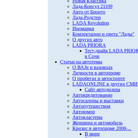
Новая Классика
Лада-Консул 21109
Авто от Бронто
Лада-Родстер
LADA Revolution
Иномарки
Комлектации и цвета "Лады"
О других авто
LADA PRIORA
Тест-драйв LADA PRIO
в Сочи
Статьи на автотемы
О ВАЗе и вазовцах
Личности в автопроме
О пробегах и автоспорте
LADAONLINE в других СМИ
Сайт автодилера
Автокредитование
Автосалоны и выставки
Автопутешествия
Автоюмор
Автокластеры
Женщина и автомобиль
Кризис в автопроме 2008-...
В мире