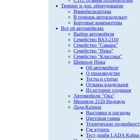
СТО: отзывы потребителей
Тюнинг и доп. оборудование
Иммобилизаторы
В помощь автовладельцу
Бортовые компьютеры
Все об автомобилях
Выбор автомобиля
Семейство ВАЗ-2110
Семейство "Самара"
Семейство "Нива"
Семейство "Классика"
Шевроле Нива
Об автомобиле
О производстве
Тесты и статьи
Отзывы владельцев
Из истории создания
Автомобили "Ока"
Минивэн 2120 Надежда
Лада-Калина
Выставки и награды
Цветовая гамма
Технические подробнос
Где купить
Тест-драйв LADA Kalina 