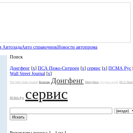
 Автолада
Авто справочник
Новости автопрома
Поиск
Донгфенг
[
x
]
ПСА Пежо-Ситроен
[
x
]
сервис
[
x
]
ПСМА Рус
Wall Street Journal
[
x
]
Донгфенг
The Wall Street Journal
Вольтаж
Митсубиси
продажа акций
ПСА Пежо
сервис
ПСМА Рус
Результаты поиска 1 - 1 из 1