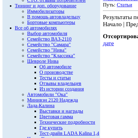
СТО: отзывы потребителей
Путь:
Статьи
Тюнинг и доп. оборудование
Иммобилизаторы
Результаты по
В помощь автовладельцу
Бортовые компьютеры
Начало | Пред
Все об автомобилях
Выбор автомобиля
Отсортирова
Семейство ВАЗ-2110
дате
Семейство "Самара"
Семейство "Нива"
Семейство "Классика"
Шевроле Нива
Об автомобиле
О производстве
Тесты и статьи
Отзывы владельцев
Из истории создания
Автомобили "Ока"
Минивэн 2120 Надежда
Лада-Калина
Выставки и награды
Цветовая гамма
Технические подробности
Где купить
Тест-драйв LADA Kalina 1,4