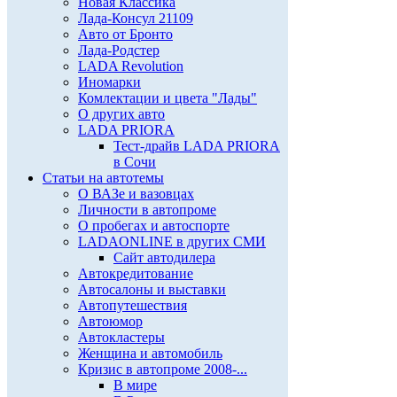
Новая Классика
Лада-Консул 21109
Авто от Бронто
Лада-Родстер
LADA Revolution
Иномарки
Комлектации и цвета "Лады"
О других авто
LADA PRIORA
Тест-драйв LADA PRIORA
в Сочи
Статьи на автотемы
О ВАЗе и вазовцах
Личности в автопроме
О пробегах и автоспорте
LADAONLINE в других СМИ
Сайт автодилера
Автокредитование
Автосалоны и выставки
Автопутешествия
Автоюмор
Автокластеры
Женщина и автомобиль
Кризис в автопроме 2008-...
В мире