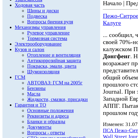
Начало | Пред
Ходовая часть
Шины и диски
Пежо-Ситроен
Подвеска
Вопросы биения руля
Калуге
Механизмы управления
Рулевое управление
... сообщил,
Тормозная система
своей 70%-н
Электрооборудование
калужском П
Кузов и салон
Отопление и вентиляция
Донгфенг
. 
Антикоррозийная защита
возражает пр
Покраска, эмали, цвета
представите
Шумоизоляция
общий объем 
ГСМ
АВТОВАЗ: ГСМ на 2005г
прошлого сто
Бензины
Journal. При
Масла
Западной Евр
Жидкости, смазки, присадки
Гарантия и ТО
АППГ. Пытая
Основные положения
прошлом году
Реквизиты и адреса
Бланки и образцы
Изменен: 31.07
Документы
ПСА Пежо-Сит
Вопросы - ответы
Wall Street Jour