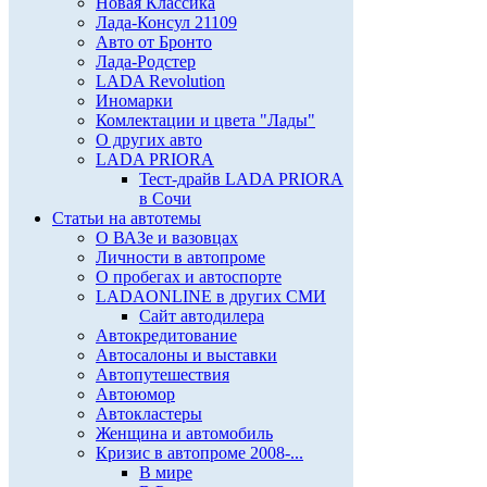
Новая Классика
Лада-Консул 21109
Авто от Бронто
Лада-Родстер
LADA Revolution
Иномарки
Комлектации и цвета "Лады"
О других авто
LADA PRIORA
Тест-драйв LADA PRIORA
в Сочи
Статьи на автотемы
О ВАЗе и вазовцах
Личности в автопроме
О пробегах и автоспорте
LADAONLINE в других СМИ
Сайт автодилера
Автокредитование
Автосалоны и выставки
Автопутешествия
Автоюмор
Автокластеры
Женщина и автомобиль
Кризис в автопроме 2008-...
В мире