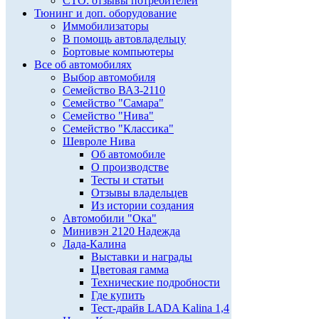
СТО: отзывы потребителей
Тюнинг и доп. оборудование
Иммобилизаторы
В помощь автовладельцу
Бортовые компьютеры
Все об автомобилях
Выбор автомобиля
Семейство ВАЗ-2110
Семейство "Самара"
Семейство "Нива"
Семейство "Классика"
Шевроле Нива
Об автомобиле
О производстве
Тесты и статьи
Отзывы владельцев
Из истории создания
Автомобили "Ока"
Минивэн 2120 Надежда
Лада-Калина
Выставки и награды
Цветовая гамма
Технические подробности
Где купить
Тест-драйв LADA Kalina 1,4