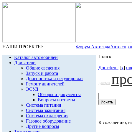
НАШИ ПРОЕКТЫ:
Форум Автолада
Авто спра
Поиск
Каталог автомобилей
Двигатели
Донгфенг
[
x
]
пр
Общие сведения
Запуск и работа
пр
Диагностика и регулировки
Ремонт двигателей
Донгфенг
ЭСУД
Обзоры и документы
Вопросы и ответы
Система питания
Система зажигания
Система охлаждения
Газовое оборудование
К сожалению, на
Другие вопросы
Трансмиссия