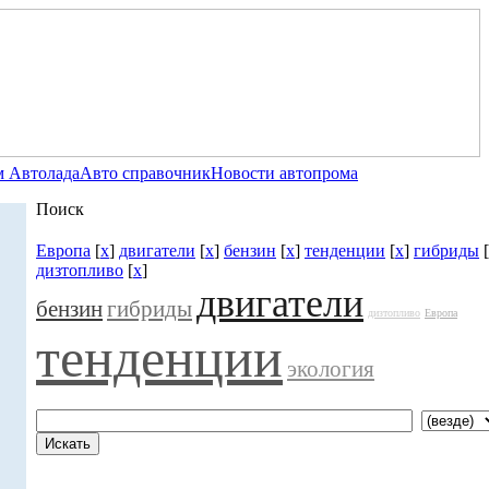
 Автолада
Авто справочник
Новости автопрома
Поиск
Европа
[
x
]
двигатели
[
x
]
бензин
[
x
]
тенденции
[
x
]
гибриды
[
дизтопливо
[
x
]
двигатели
бензин
гибриды
дизтопливо
Европа
тенденции
экология