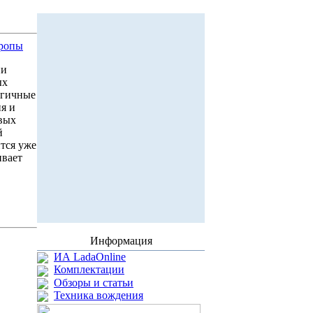
вропы
ии
ых
огичные
я и
вых
й
ится уже
ивает
.
Информация
ИА LadaOnline
Комплектации
Обзоры и статьи
Техника вождения