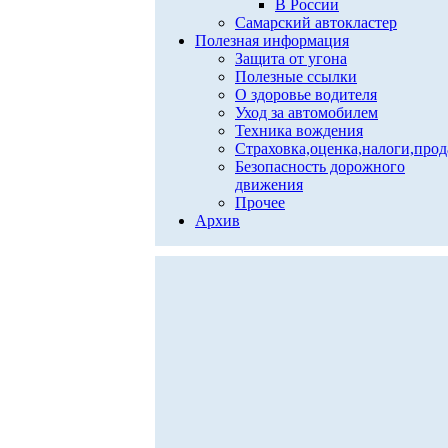
В России
Самарский автокластер
Полезная информация
Защита от угона
Полезные ссылки
О здоровье водителя
Уход за автомобилем
Техника вождения
Страховка,оценка,налоги,про
Безопасность дорожного
движения
Прочее
Архив