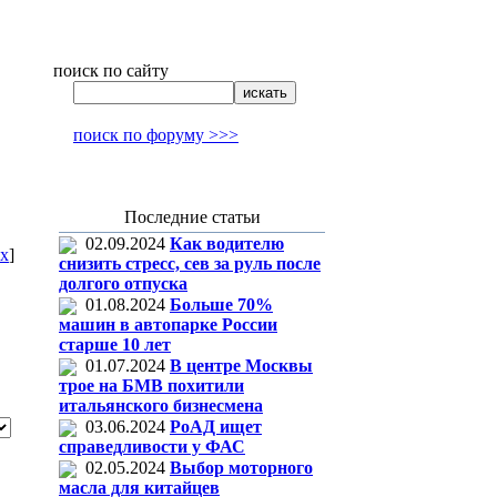
поиск по сайту
поиск по форуму >>>
Последние статьи
02.09.2024
Как водителю
x
]
снизить стресс, сев за руль после
долгого отпуска
01.08.2024
Больше 70%
машин в автопарке России
старше 10 лет
01.07.2024
В центре Москвы
трое на БМВ похитили
итальянского бизнесмена
03.06.2024
РоАД ищет
справедливости у ФАС
02.05.2024
Выбор моторного
масла для китайцев