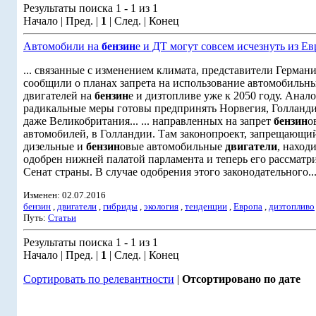
Результаты поиска 1 - 1 из 1
Начало | Пред. |
1
| След. | Конец
Автомобили на
бензин
е и ДТ могут совсем исчезнуть из Е
... связанные с изменением климата, представители Герман
сообщили о планах запрета на использование автомобильн
двигателей на
бензин
е и дизтопливе уже к 2050 году. Анал
радикальные меры готовы предпринять Норвегия, Голланди
даже Великобритания... ... направленных на запрет
бензин
о
автомобилей, в Голландии. Там законопроект, запрещающи
дизельные и
бензин
овые автомобильные
двигатели
, наход
одобрен нижней палатой парламента и теперь его рассматр
Сенат страны. В случае одобрения этого законодательного..
Изменен: 02.07.2016
бензин
,
двигатели
,
гибриды
,
экология
,
тенденции
,
Европа
,
дизтопливо
Путь:
Статьи
Результаты поиска 1 - 1 из 1
Начало | Пред. |
1
| След. | Конец
Сортировать по релевантности
|
Отсортировано по дате