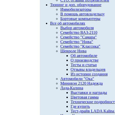
СТО: отзывы потребителей
Тюнинг и доп. оборудование
Иммобилизаторы
В помощь автовладельцу
Бортовые компьютеры
Все об автомобилях
Выбор автомобиля
Семейство ВАЗ-2110
Семейство "Самара"
Семейство "Нива"
Семейство "Классика"
Шевроле Нива
Об автомобиле
О производстве
Тесты и статьи
Отзывы владельцев
Из истории создания
Автомобили "Ока"
Минивэн 2120 Надежда
Лада-Калина
Выставки и награды
Цветовая гамма
Технические подробнос
Где купить
Тест-драйв LADA Kalina 