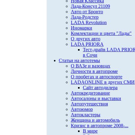
Новая Классика
Лада-Консул 21109
Авто от Бронто
Лада-Родстер
LADA Revolution
Иномарки
Комлектации и цвета "Лады"
О других авто
LADA PRIORA
Тест-драйв LADA PRIO
в Сочи
Статьи на автотемы
О ВАЗе и вазовцах
Личности в автопроме
О пробегах и автоспорте
LADAONLINE в других СМИ
Сайт автодилера
Автокредитование
Автосалоны и выставки
Автопутешествия
Автоюмор
Автокластеры
Женщина и автомобиль
Кризис в автопроме 2008-...
В мире