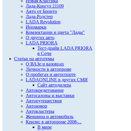
Новая Классика
Лада-Консул 21109
Авто от Бронто
Лада-Родстер
LADA Revolution
Иномарки
Комлектации и цвета "Лады"
О других авто
LADA PRIORA
Тест-драйв LADA PRIORA
в Сочи
Статьи на автотемы
О ВАЗе и вазовцах
Личности в автопроме
О пробегах и автоспорте
LADAONLINE в других СМИ
Сайт автодилера
Автокредитование
Автосалоны и выставки
Автопутешествия
Автоюмор
Автокластеры
Женщина и автомобиль
Кризис в автопроме 2008-...
В мире