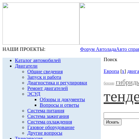
НАШИ ПРОЕКТЫ:
Форум Автолада
Авто спра
Поиск
Каталог автомобилей
Двигатели
Европа
[
x
]
двиг
Общие сведения
Запуск и работа
гибрид
Диагностика и регулировки
бензин
Ремонт двигателей
тенд
ЭСУД
Обзоры и документы
Вопросы и ответы
Система питания
Система зажигания
Система охлаждения
Газовое оборудование
Другие вопросы
Трансмиссия