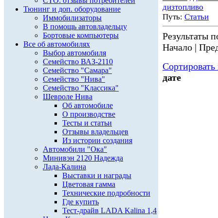
СТО: отзывы потребителей
дизтопливо
Тюнинг и доп. оборудование
Путь:
Статьи
Иммобилизаторы
В помощь автовладельцу
Результаты по
Бортовые компьютеры
Все об автомобилях
Начало | Пред
Выбор автомобиля
Семейство ВАЗ-2110
Сортировать 
Семейство "Самара"
дате
Семейство "Нива"
Семейство "Классика"
Шевроле Нива
Об автомобиле
О производстве
Тесты и статьи
Отзывы владельцев
Из истории создания
Автомобили "Ока"
Минивэн 2120 Надежда
Лада-Калина
Выставки и награды
Цветовая гамма
Технические подробности
Где купить
Тест-драйв LADA Kalina 1,4