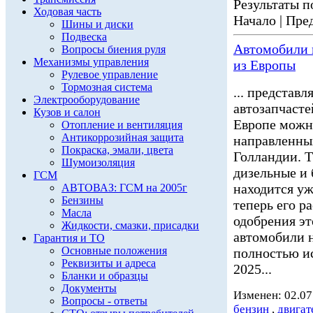
Результаты по
Ходовая часть
Начало | Пред
Шины и диски
Подвеска
Автомобили н
Вопросы биения руля
Механизмы управления
из Европы
Рулевое управление
Тормозная система
... представ
Электрооборудование
автозапчасте
Кузов и салон
Европе можн
Отопление и вентиляция
Антикоррозийная защита
направленных
Покраска, эмали, цвета
Голландии. 
Шумоизоляция
дизельные и
ГСМ
находится уж
АВТОВАЗ: ГСМ на 2005г
Бензины
теперь его р
Масла
одобрения эт
Жидкости, смазки, присадки
автомобили н
Гарантия и ТО
Основные положения
полностью ис
Реквизиты и адреса
2025...
Бланки и образцы
Документы
Изменен: 02.07
Вопросы - ответы
бензин
,
двигат