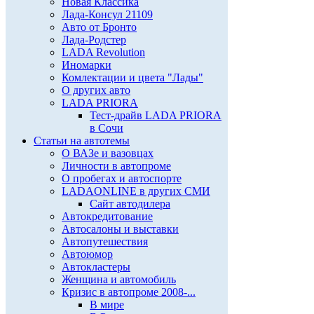
Новая Классика
Лада-Консул 21109
Авто от Бронто
Лада-Родстер
LADA Revolution
Иномарки
Комлектации и цвета "Лады"
О других авто
LADA PRIORA
Тест-драйв LADA PRIORA
в Сочи
Статьи на автотемы
О ВАЗе и вазовцах
Личности в автопроме
О пробегах и автоспорте
LADAONLINE в других СМИ
Сайт автодилера
Автокредитование
Автосалоны и выставки
Автопутешествия
Автоюмор
Автокластеры
Женщина и автомобиль
Кризис в автопроме 2008-...
В мире