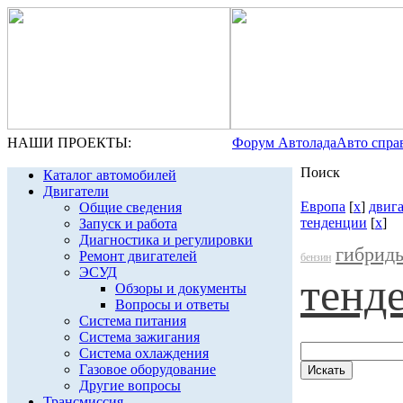
НАШИ ПРОЕКТЫ:
Форум Автолада
Авто спра
Поиск
Каталог автомобилей
Двигатели
Европа
[
x
]
двиг
Общие сведения
тенденции
[
x
]
Запуск и работа
Диагностика и регулировки
гибрид
Ремонт двигателей
бензин
ЭСУД
тенд
Обзоры и документы
Вопросы и ответы
Система питания
Система зажигания
Система охлаждения
Газовое оборудование
Другие вопросы
Трансмиссия