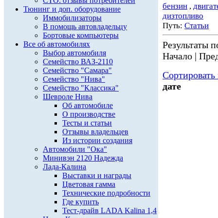
СТО: отзывы потребителей
бензин
,
двигат
Тюнинг и доп. оборудование
дизтопливо
Иммобилизаторы
Путь:
Статьи
В помощь автовладельцу
Бортовые компьютеры
Результаты по
Все об автомобилях
Выбор автомобиля
Начало | Пред
Семейство ВАЗ-2110
Семейство "Самара"
Сортировать 
Семейство "Нива"
дате
Семейство "Классика"
Шевроле Нива
Об автомобиле
О производстве
Тесты и статьи
Отзывы владельцев
Из истории создания
Автомобили "Ока"
Минивэн 2120 Надежда
Лада-Калина
Выставки и награды
Цветовая гамма
Технические подробности
Где купить
Тест-драйв LADA Kalina 1,4