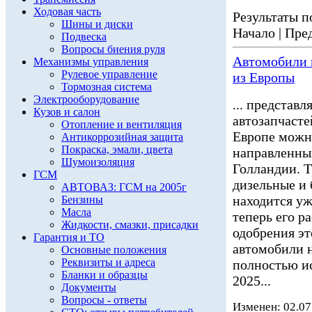
Ходовая часть
Результаты по
Шины и диски
Начало | Пред
Подвеска
Вопросы биения руля
Автомобили н
Механизмы управления
Рулевое управление
из Европы
Тормозная система
Электрооборудование
... представ
Кузов и салон
автозапчасте
Отопление и вентиляция
Европе можн
Антикоррозийная защита
Покраска, эмали, цвета
направленных
Шумоизоляция
Голландии. 
ГСМ
дизельные и
АВТОВАЗ: ГСМ на 2005г
находится уж
Бензины
Масла
теперь его р
Жидкости, смазки, присадки
одобрения эт
Гарантия и ТО
автомобили н
Основные положения
Реквизиты и адреса
полностью ис
Бланки и образцы
2025...
Документы
Вопросы - ответы
Изменен: 02.07