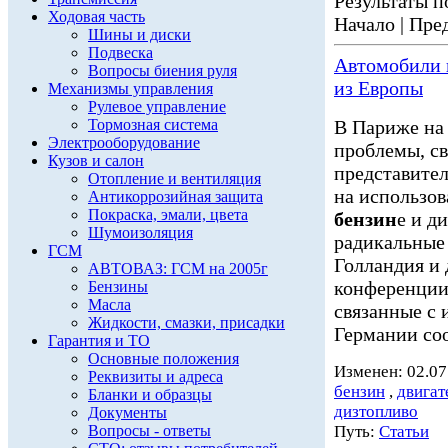
Результаты по
Ходовая часть
Начало | Пред
Шины и диски
Подвеска
Автомобили
Вопросы биения руля
из Европы
Механизмы управления
Рулевое управление
Тормозная система
В Париже на
Электрооборудование
проблемы, св
Кузов и салон
представител
Отопление и вентиляция
на использов
Антикоррозийная защита
Покраска, эмали, цвета
бензин
е и д
Шумоизоляция
радикальные
ГСМ
Голландия и
АВТОВАЗ: ГСМ на 2005г
конференции
Бензины
Масла
связанные с 
Жидкости, смазки, присадки
Германии соо
Гарантия и ТО
Основные положения
Изменен: 02.07
Реквизиты и адреса
бензин
,
двигат
Бланки и образцы
дизтопливо
Документы
Вопросы - ответы
Путь:
Статьи