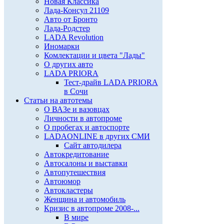
Новая Классика
Лада-Консул 21109
Авто от Бронто
Лада-Родстер
LADA Revolution
Иномарки
Комлектации и цвета "Лады"
О других авто
LADA PRIORA
Тест-драйв LADA PRIORA
в Сочи
Статьи на автотемы
О ВАЗе и вазовцах
Личности в автопроме
О пробегах и автоспорте
LADAONLINE в других СМИ
Сайт автодилера
Автокредитование
Автосалоны и выставки
Автопутешествия
Автоюмор
Автокластеры
Женщина и автомобиль
Кризис в автопроме 2008-...
В мире