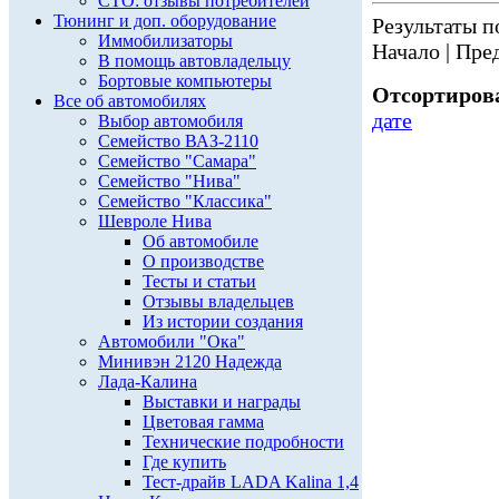
СТО: отзывы потребителей
Тюнинг и доп. оборудование
Результаты по
Иммобилизаторы
Начало | Пред
В помощь автовладельцу
Бортовые компьютеры
Отсортирова
Все об автомобилях
дате
Выбор автомобиля
Семейство ВАЗ-2110
Семейство "Самара"
Семейство "Нива"
Семейство "Классика"
Шевроле Нива
Об автомобиле
О производстве
Тесты и статьи
Отзывы владельцев
Из истории создания
Автомобили "Ока"
Минивэн 2120 Надежда
Лада-Калина
Выставки и награды
Цветовая гамма
Технические подробности
Где купить
Тест-драйв LADA Kalina 1,4