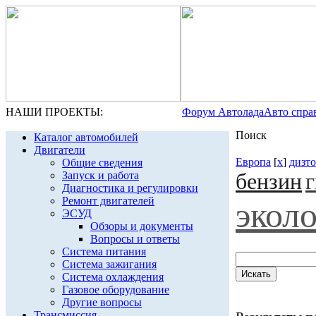
НАШИ ПРОЕКТЫ:
Форум Автолада
Авто спра
Поиск
Каталог автомобилей
Двигатели
Европа
[
x
]
дизт
Общие сведения
бензин
Запуск и работа
Диагностика и регулировки
Ремонт двигателей
экол
ЭСУД
Обзоры и документы
Вопросы и ответы
Система питания
Система зажигания
Система охлаждения
Газовое оборудование
Другие вопросы
Трансмиссия