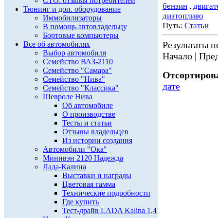
СТО: отзывы потребителей
бензин
,
двигат
Тюнинг и доп. оборудование
дизтопливо
Иммобилизаторы
Путь:
Статьи
В помощь автовладельцу
Бортовые компьютеры
Результаты по
Все об автомобилях
Выбор автомобиля
Начало | Пред
Семейство ВАЗ-2110
Семейство "Самара"
Отсортирова
Семейство "Нива"
дате
Семейство "Классика"
Шевроле Нива
Об автомобиле
О производстве
Тесты и статьи
Отзывы владельцев
Из истории создания
Автомобили "Ока"
Минивэн 2120 Надежда
Лада-Калина
Выставки и награды
Цветовая гамма
Технические подробности
Где купить
Тест-драйв LADA Kalina 1,4