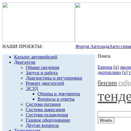
НАШИ ПРОЕКТЫ:
Форум Автолада
Авто спра
Поиск
Каталог автомобилей
Двигатели
Европа
[
x
]
экол
Общие сведения
дизтопливо
[
x
]
Запуск и работа
Диагностика и регулировки
бензин
гиб
Ремонт двигателей
ЭСУД
тенд
Обзоры и документы
Вопросы и ответы
Система питания
Система зажигания
Система охлаждения
Газовое оборудование
Другие вопросы
Трансмиссия