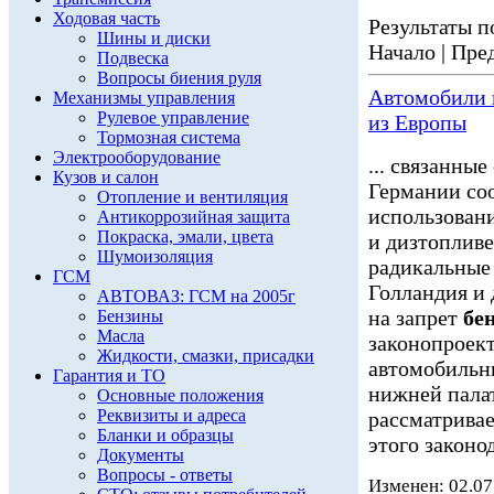
Ходовая часть
Результаты по
Шины и диски
Начало | Пред
Подвеска
Вопросы биения руля
Автомобили
Механизмы управления
Рулевое управление
из Европы
Тормозная система
Электрооборудование
... связанны
Кузов и салон
Германии соо
Отопление и вентиляция
использован
Антикоррозийная защита
Покраска, эмали, цвета
и дизтопливе
Шумоизоляция
радикальные
ГСМ
Голландия и 
АВТОВАЗ: ГСМ на 2005г
на запрет
бе
Бензины
Масла
законопроек
Жидкости, смазки, присадки
автомобиль
Гарантия и ТО
нижней палат
Основные положения
Реквизиты и адреса
рассматривае
Бланки и образцы
этого законод
Документы
Вопросы - ответы
Изменен: 02.07