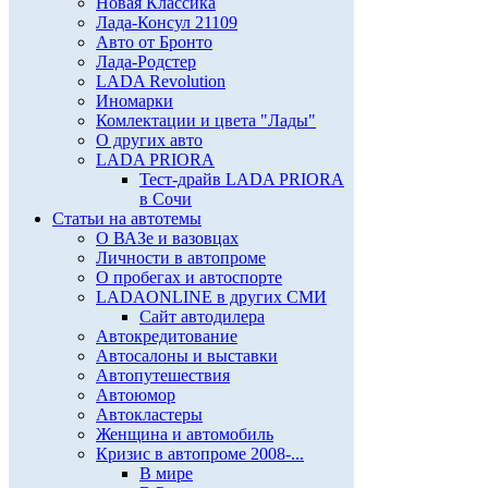
Новая Классика
Лада-Консул 21109
Авто от Бронто
Лада-Родстер
LADA Revolution
Иномарки
Комлектации и цвета "Лады"
О других авто
LADA PRIORA
Тест-драйв LADA PRIORA
в Сочи
Статьи на автотемы
О ВАЗе и вазовцах
Личности в автопроме
О пробегах и автоспорте
LADAONLINE в других СМИ
Сайт автодилера
Автокредитование
Автосалоны и выставки
Автопутешествия
Автоюмор
Автокластеры
Женщина и автомобиль
Кризис в автопроме 2008-...
В мире