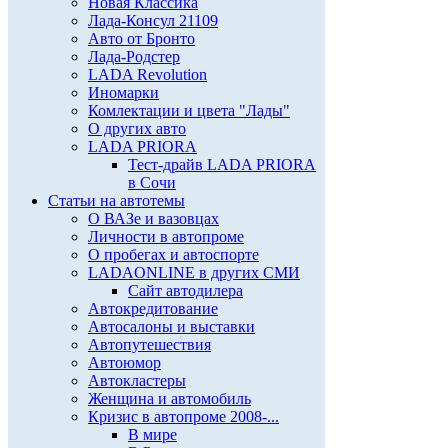
Новая Классика
Лада-Консул 21109
Авто от Бронто
Лада-Родстер
LADA Revolution
Иномарки
Комлектации и цвета "Лады"
О других авто
LADA PRIORA
Тест-драйв LADA PRIORA
в Сочи
Статьи на автотемы
О ВАЗе и вазовцах
Личности в автопроме
О пробегах и автоспорте
LADAONLINE в других СМИ
Сайт автодилера
Автокредитование
Автосалоны и выставки
Автопутешествия
Автоюмор
Автокластеры
Женщина и автомобиль
Кризис в автопроме 2008-...
В мире