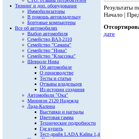
СТО: отзывы потребителей
Тюнинг и доп. оборудование
Результаты по
Иммобилизаторы
Начало | Пред
В помощь автовладельцу
Бортовые компьютеры
Отсортирова
Все об автомобилях
дате
Выбор автомобиля
Семейство ВАЗ-2110
Семейство "Самара"
Семейство "Нива"
Семейство "Классика"
Шевроле Нива
Об автомобиле
О производстве
Тесты и статьи
Отзывы владельцев
Из истории создания
Автомобили "Ока"
Минивэн 2120 Надежда
Лада-Калина
Выставки и награды
Цветовая гамма
Технические подробности
Где купить
Тест-драйв LADA Kalina 1,4