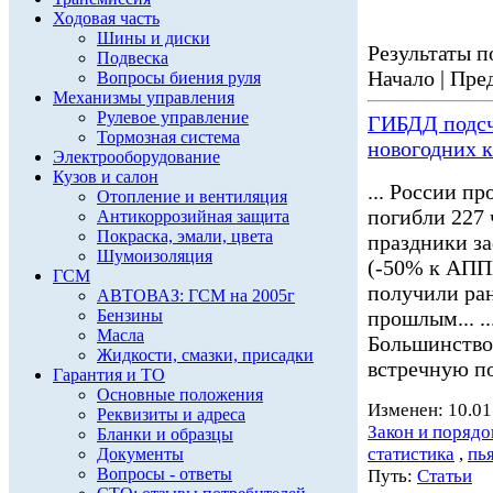
Ходовая часть
Шины и диски
Результаты по
Подвеска
Начало | Пред
Вопросы биения руля
Механизмы управления
Рулевое управление
ГИБДД подсч
Тормозная система
новогодних 
Электрооборудование
Кузов и салон
... России пр
Отопление и вентиляция
погибли 227 
Антикоррозийная защита
Покраска, эмали, цвета
праздники з
Шумоизоляция
(-50% к АППГ
ГСМ
получили ран
АВТОВАЗ: ГСМ на 2005г
Бензины
прошлым... ..
Масла
Большинство
Жидкости, смазки, присадки
встречную по
Гарантия и ТО
Основные положения
Изменен: 10.01
Реквизиты и адреса
Закон и порядо
Бланки и образцы
статистика
,
пь
Документы
Вопросы - ответы
Путь:
Статьи