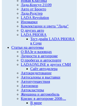
Новая Классика
Лада-Консул 21109
Авто от Бронто
Лада-Родстер
LADA Revolution
Иномарки
Комлектации и цвета "Лады"
О других авто
LADA PRIORA
Тест-драйв LADA PRIORA
в Сочи
Статьи на автотемы
О ВАЗе и вазовцах
Личности в автопроме
О пробегах и автоспорте
LADAONLINE в других СМИ
Сайт автодилера
Автокредитование
Автосалоны и выставки
Автопутешествия
Автоюмор
Автокластеры
Женщина и автомобиль
Кризис в автопроме 2008-...
В мире