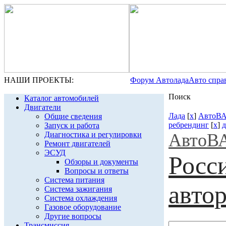
НАШИ ПРОЕКТЫ:
Форум Автолада
Авто спра
Поиск
Каталог автомобилей
Двигатели
Лада
[
x
]
АвтоВ
Общие сведения
ребрендинг
[
x
]
д
Запуск и работа
Диагностика и регулировки
АвтоВ
Ремонт двигателей
ЭСУД
Росс
Обзоры и документы
Вопросы и ответы
Система питания
авто
Система зажигания
Система охлаждения
Газовое оборудование
Другие вопросы
Трансмиссия