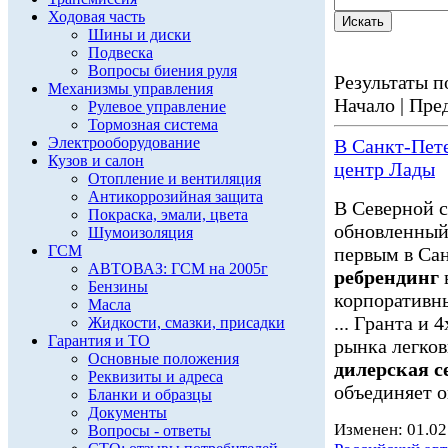
Ходовая часть
Шины и диски
Подвеска
Вопросы биения руля
Результаты по
Механизмы управления
Начало | Пред
Рулевое управление
Тормозная система
Электрооборудование
В Санкт-Пет
Кузов и салон
центр Лады
Отопление и вентиляция
Антикоррозийная защита
В Северной 
Покраска, эмали, цвета
обновленны
Шумоизоляция
ГСМ
первым в Са
АВТОВАЗ: ГСМ на 2005г
ребрендинг
Бензины
корпоративны
Масла
... Гранта и
Жидкости, смазки, присадки
Гарантия и ТО
рынка легко
Основные положения
дилерская с
Реквизиты и адреса
объединяет о
Бланки и образцы
Документы
Изменен: 01.02
Вопросы - ответы