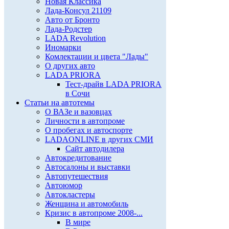
Новая Классика
Лада-Консул 21109
Авто от Бронто
Лада-Родстер
LADA Revolution
Иномарки
Комлектации и цвета "Лады"
О других авто
LADA PRIORA
Тест-драйв LADA PRIORA
в Сочи
Статьи на автотемы
О ВАЗе и вазовцах
Личности в автопроме
О пробегах и автоспорте
LADAONLINE в других СМИ
Сайт автодилера
Автокредитование
Автосалоны и выставки
Автопутешествия
Автоюмор
Автокластеры
Женщина и автомобиль
Кризис в автопроме 2008-...
В мире