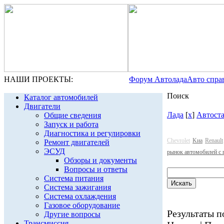
НАШИ ПРОЕКТЫ:
Форум Автолада
Авто спра
Поиск
Каталог автомобилей
Двигатели
Лада
[
x
]
Автост
Общие сведения
Запуск и работа
Диагностика и регулировки
Chevrolet
Kиа
Renault
Ремонт двигателей
ЭСУД
рынок автомобилей с 
Обзоры и документы
Вопросы и ответы
Система питания
Система зажигания
Система охлаждения
Газовое оборудование
Результаты по
Другие вопросы
Трансмиссия