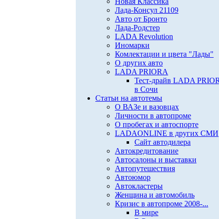
Новая Классика
Лада-Консул 21109
Авто от Бронто
Лада-Родстер
LADA Revolution
Иномарки
Комлектации и цвета "Лады"
О других авто
LADA PRIORA
Тест-драйв LADA PRIO
в Сочи
Статьи на автотемы
О ВАЗе и вазовцах
Личности в автопроме
О пробегах и автоспорте
LADAONLINE в других СМИ
Сайт автодилера
Автокредитование
Автосалоны и выставки
Автопутешествия
Автоюмор
Автокластеры
Женщина и автомобиль
Кризис в автопроме 2008-...
В мире