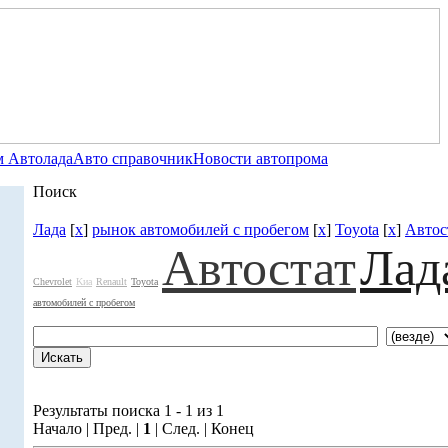
 Автолада
Авто справочник
Новости автопрома
Поиск
Лада
[
x
]
рынок автомобилей с пробегом
[
x
]
Toyota
[
x
]
Автос
Автостат
Лад
Chevrolet
Kиа
Renault
Toyota
автомобилей с пробегом
Результаты поиска 1 - 1 из 1
Начало | Пред. |
1
| След. | Конец