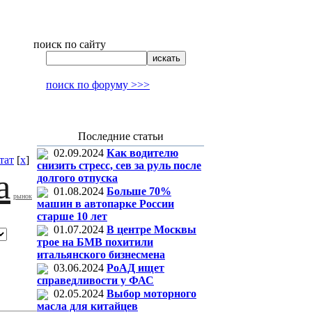
поиск по сайту
поиск по форуму >>>
Последние статьи
02.09.2024
Как водителю
тат
[
x
]
снизить стресс, сев за руль после
а
долгого отпуска
01.08.2024
Больше 70%
рынок
машин в автопарке России
старше 10 лет
01.07.2024
В центре Москвы
трое на БМВ похитили
итальянского бизнесмена
03.06.2024
РоАД ищет
справедливости у ФАС
02.05.2024
Выбор моторного
масла для китайцев