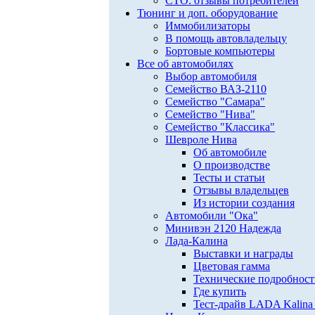
СТО: отзывы потребителей
Тюнинг и доп. оборудование
Иммобилизаторы
В помощь автовладельцу
Бортовые компьютеры
Все об автомобилях
Выбор автомобиля
Семейство ВАЗ-2110
Семейство "Самара"
Семейство "Нива"
Семейство "Классика"
Шевроле Нива
Об автомобиле
О производстве
Тесты и статьи
Отзывы владельцев
Из истории создания
Автомобили "Ока"
Минивэн 2120 Надежда
Лада-Калина
Выставки и награды
Цветовая гамма
Технические подробнос
Где купить
Тест-драйв LADA Kalina 