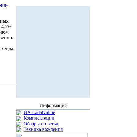
онд-
нных
а 4,5%
одом
твенно.
-хенда.
Информация
ИА LadaOnline
Комплектации
Обзоры и статьи
Техника вождения