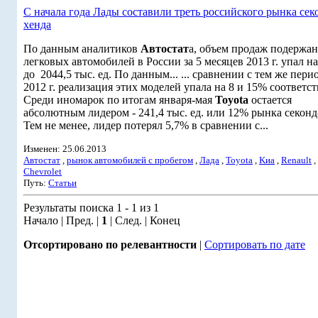
С начала года Лады составили треть российского рынка сек
хенда
По данным аналитиков
Автостат
а, объем продаж подержа
легковых автомобилей в России за 5 месяцев 2013 г. упал н
до 2044,5 тыс. ед. По данным... ... сравнении с тем же пери
2012 г. реализация этих моделей упала на 8 и 15% соответс
Среди иномарок по итогам января-мая
Toyota
остается
абсолютным лидером - 241,4 тыс. ед. или 12% рынка секонд
Тем не менее, лидер потерял 5,7% в сравнении с...
Изменен: 25.06.2013
Автостат
,
рынок автомобилей с пробегом
,
Лада
,
Toyota
,
Kиа
,
Renault
,
Chevrolet
Путь:
Статьи
Результаты поиска 1 - 1 из 1
Начало | Пред. |
1
| След. | Конец
Отсортировано по релевантности
|
Сортировать по дате