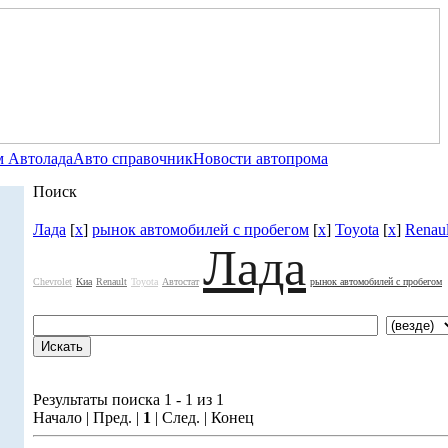
 Автолада
Авто справочник
Новости автопрома
Поиск
Лада
[
x
]
рынок автомобилей с пробегом
[
x
]
Toyota
[
x
]
Renaul
Лада
Chevrolet
Kиа
Renault
Toyota
Автостат
рынок автомобилей с пробегом
Результаты поиска 1 - 1 из 1
Начало | Пред. |
1
| След. | Конец