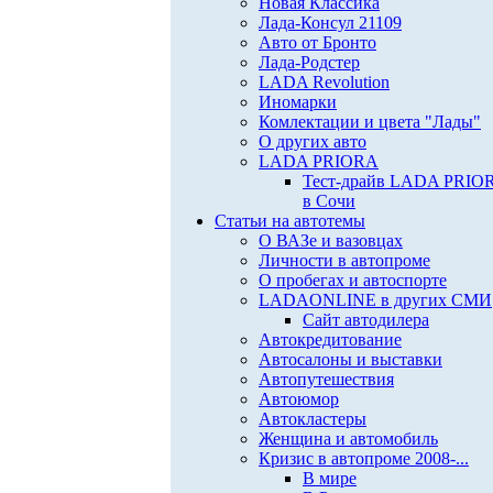
Новая Классика
Лада-Консул 21109
Авто от Бронто
Лада-Родстер
LADA Revolution
Иномарки
Комлектации и цвета "Лады"
О других авто
LADA PRIORA
Тест-драйв LADA PRIO
в Сочи
Статьи на автотемы
О ВАЗе и вазовцах
Личности в автопроме
О пробегах и автоспорте
LADAONLINE в других СМИ
Сайт автодилера
Автокредитование
Автосалоны и выставки
Автопутешествия
Автоюмор
Автокластеры
Женщина и автомобиль
Кризис в автопроме 2008-...
В мире