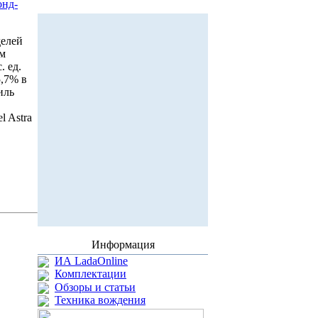
онд-
делей
ам
. ед.
5,7% в
иль
l Astra
Информация
ИА LadaOnline
Комплектации
Обзоры и статьи
Техника вождения