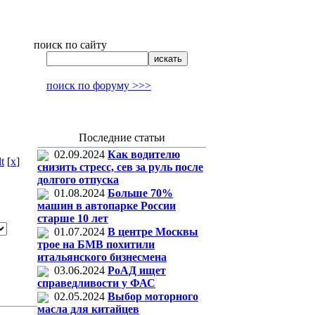
поиск по сайту
поиск по форуму >>>
Последние статьи
02.09.2024
Как водителю
t
[
x
]
снизить стресс, сев за руль после
долгого отпуска
01.08.2024
Больше 70%
машин в автопарке России
старше 10 лет
01.07.2024
В центре Москвы
трое на БМВ похитили
итальянского бизнесмена
03.06.2024
РоАД ищет
справедливости у ФАС
02.05.2024
Выбор моторного
масла для китайцев