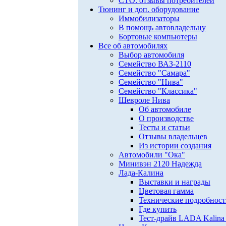
СТО: отзывы потребителей
Тюнинг и доп. оборудование
Иммобилизаторы
В помощь автовладельцу
Бортовые компьютеры
Все об автомобилях
Выбор автомобиля
Семейство ВАЗ-2110
Семейство "Самара"
Семейство "Нива"
Семейство "Классика"
Шевроле Нива
Об автомобиле
О производстве
Тесты и статьи
Отзывы владельцев
Из истории создания
Автомобили "Ока"
Минивэн 2120 Надежда
Лада-Калина
Выставки и награды
Цветовая гамма
Технические подробнос
Где купить
Тест-драйв LADA Kalina 