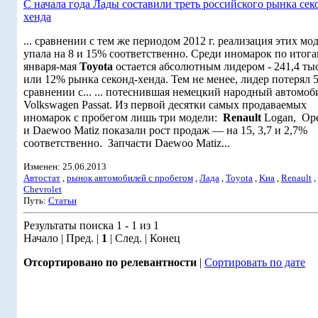
С начала года Лады составили треть российского рынка сек
хенда
... сравнении с тем же периодом 2012 г. реализация этих мо
упала на 8 и 15% соответственно. Среди иномарок по итог
января-мая
Toyota
остается абсолютным лидером - 241,4 тыс
или 12% рынка секонд-хенда. Тем не менее, лидер потерял 
сравнении с... ... потеснившая немецкий народный автомоб
Volkswagen Passat. Из первой десятки самых продаваемых
иномарок с пробегом лишь три модели:
Renault
Logan, Ope
и Daewoo Matiz показали рост продаж — на 15, 3,7 и 2,7%
соответственно. Запчасти Daewoo Matiz...
Изменен: 25.06.2013
Автостат
,
рынок автомобилей с пробегом
,
Лада
,
Toyota
,
Kиа
,
Renault
,
Chevrolet
Путь:
Статьи
Результаты поиска 1 - 1 из 1
Начало | Пред. |
1
| След. | Конец
Отсортировано по релевантности
|
Сортировать по дате