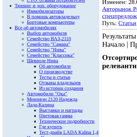
СТО: отзывы потребителей
Изменен: 28.
Тюнинг и доп. оборудование
Авторынок Р
Иммобилизаторы
спецпредлож
В помощь автовладельцу
Бортовые компьютеры
Путь:
Статьи
Все об автомобилях
Выбор автомобиля
Результаты 
Семейство ВАЗ-2110
Начало | П
Семейство "Самара"
Семейство "Нива"
Семейство "Классика"
Отсортиро
Шевроле Нива
релевантн
Об автомобиле
О производстве
Тесты и статьи
Отзывы владельцев
Из истории создания
Автомобили "Ока"
Минивэн 2120 Надежда
Лада-Калина
Выставки и награды
Цветовая гамма
Технические подробности
Где купить
Тест-драйв LADA Kalina 1,4