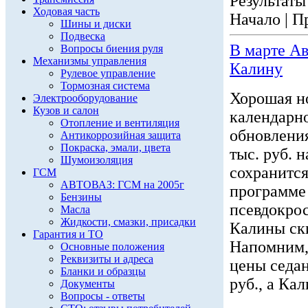
Результаты 
Ходовая часть
Начало | П
Шины и диски
Подвеска
В марте Ав
Вопросы биения руля
Механизмы управления
Калину
Рулевое управление
Тормозная система
Хорошая н
Электрооборудование
Кузов и салон
календарн
Отопление и вентиляция
обновления
Антикоррозийная защита
Покраска, эмали, цвета
тыс. руб. 
Шумоизоляция
сохранитс
ГСМ
АВТОВАЗ: ГСМ на 2005г
программе
Бензины
псевдокрос
Масла
Жидкости, смазки, присадки
Калины ски
Гарантия и ТО
Напомним,
Основные положения
Реквизиты и адреса
цены седан
Бланки и образцы
руб., а Кал
Документы
Вопросы - ответы