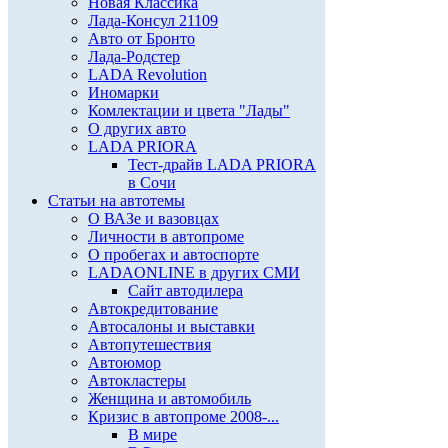
Новая Классика
Лада-Консул 21109
Авто от Бронто
Лада-Родстер
LADA Revolution
Иномарки
Комлектации и цвета "Лады"
О других авто
LADA PRIORA
Тест-драйв LADA PRIORA
в Сочи
Статьи на автотемы
О ВАЗе и вазовцах
Личности в автопроме
О пробегах и автоспорте
LADAONLINE в других СМИ
Сайт автодилера
Автокредитование
Автосалоны и выставки
Автопутешествия
Автоюмор
Автокластеры
Женщина и автомобиль
Кризис в автопроме 2008-...
В мире