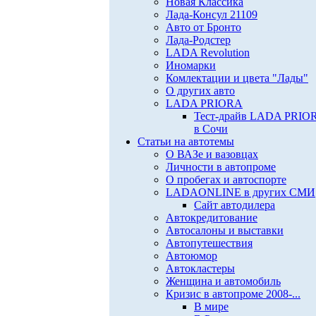
Новая Классика
Лада-Консул 21109
Авто от Бронто
Лада-Родстер
LADA Revolution
Иномарки
Комлектации и цвета "Лады"
О других авто
LADA PRIORA
Тест-драйв LADA PRIO
в Сочи
Статьи на автотемы
О ВАЗе и вазовцах
Личности в автопроме
О пробегах и автоспорте
LADAONLINE в других СМИ
Сайт автодилера
Автокредитование
Автосалоны и выставки
Автопутешествия
Автоюмор
Автокластеры
Женщина и автомобиль
Кризис в автопроме 2008-...
В мире