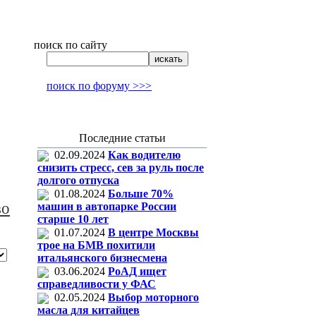
поиск по сайту
поиск по форуму >>>
Последние статьи
02.09.2024
Как водителю
снизить стресс, сев за руль после
долгого отпуска
01.08.2024
Больше 70%
во
машин в автопарке России
старше 10 лет
01.07.2024
В центре Москвы
трое на БМВ похитили
итальянского бизнесмена
03.06.2024
РоАД ищет
справедливости у ФАС
02.05.2024
Выбор моторного
масла для китайцев