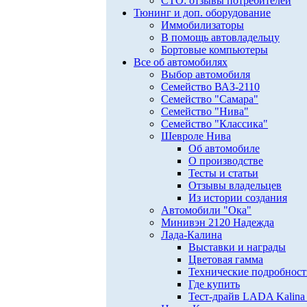
СТО: отзывы потребителей
Тюнинг и доп. оборудование
Иммобилизаторы
В помощь автовладельцу
Бортовые компьютеры
Все об автомобилях
Выбор автомобиля
Семейство ВАЗ-2110
Семейство "Самара"
Семейство "Нива"
Семейство "Классика"
Шевроле Нива
Об автомобиле
О производстве
Тесты и статьи
Отзывы владельцев
Из истории создания
Автомобили "Ока"
Минивэн 2120 Надежда
Лада-Калина
Выставки и награды
Цветовая гамма
Технические подробнос
Где купить
Тест-драйв LADA Kalina 