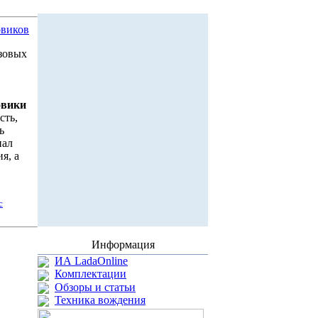
овиков
узовых
овики
сть,
ь
ал
я, а
с
Информация
ИА LadaOnline
Комплектации
Обзоры и статьи
Техника вождения