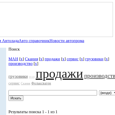
 Автолада
Авто справочник
Новости автопрома
Поиск
МАН
[
x
]
Скания
[
x
]
продажи
[
x
]
сервис
[
x
]
грузовики
[
x
]
производство
[
x
]
продажи
производст
грузовики
МАН
сервис
Фольксваген
Скания
Результаты поиска 1 - 1 из 1