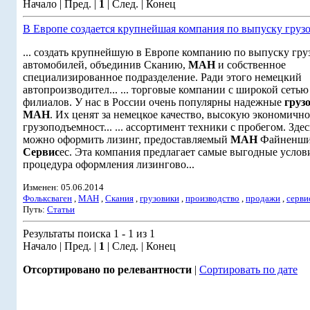
Начало | Пред. |
1
| След. | Конец
В Европе создается крупнейшая компания по выпуску груз
... создать крупнейшую в Европе компанию по выпуску гр
автомобилей, объединив Сканию,
МАН
и собственное
специализированное подразделение. Ради этого немецкий
автопроизводител... ... торговые компании с широкой сетью
филиалов. У нас в России очень популярны надежные
груз
МАН
. Их ценят за немецкое качество, высокую экономично
грузоподъемност... ... ассортимент техники с пробегом. Здес
можно оформить лизинг, предоставляемый
МАН
Файненши
Сервис
ес. Эта компания предлагает самые выгодные услови
процедура оформления лизингово...
Изменен: 05.06.2014
Фольксваген
,
МАН
,
Скания
,
грузовики
,
производство
,
продажи
,
серви
Путь:
Статьи
Результаты поиска 1 - 1 из 1
Начало | Пред. |
1
| След. | Конец
Отсортировано по релевантности
|
Сортировать по дате