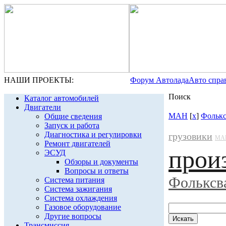
НАШИ ПРОЕКТЫ:
Форум Автолада
Авто спра
Поиск
Каталог автомобилей
Двигатели
МАН
[
x
]
Фолькс
Общие сведения
Запуск и работа
Диагностика и регулировки
грузовики
МА
Ремонт двигателей
прои
ЭСУД
Обзоры и документы
Вопросы и ответы
Фольксв
Система питания
Система зажигания
Система охлаждения
Газовое оборудование
Другие вопросы
Трансмиссия