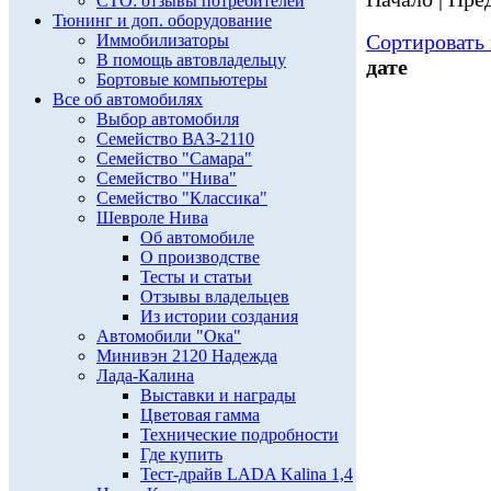
СТО: отзывы потребителей
Тюнинг и доп. оборудование
Сортировать 
Иммобилизаторы
В помощь автовладельцу
дате
Бортовые компьютеры
Все об автомобилях
Выбор автомобиля
Семейство ВАЗ-2110
Семейство "Самара"
Семейство "Нива"
Семейство "Классика"
Шевроле Нива
Об автомобиле
О производстве
Тесты и статьи
Отзывы владельцев
Из истории создания
Автомобили "Ока"
Минивэн 2120 Надежда
Лада-Калина
Выставки и награды
Цветовая гамма
Технические подробности
Где купить
Тест-драйв LADA Kalina 1,4