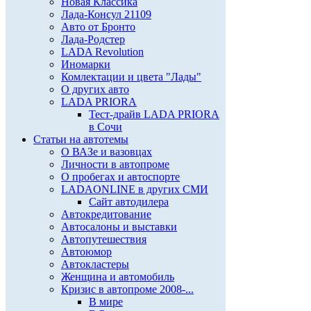
Новая Классика
Лада-Консул 21109
Авто от Бронто
Лада-Родстер
LADA Revolution
Иномарки
Комлектации и цвета "Лады"
О других авто
LADA PRIORA
Тест-драйв LADA PRIORA
в Сочи
Статьи на автотемы
О ВАЗе и вазовцах
Личности в автопроме
О пробегах и автоспорте
LADAONLINE в других СМИ
Сайт автодилера
Автокредитование
Автосалоны и выставки
Автопутешествия
Автоюмор
Автокластеры
Женщина и автомобиль
Кризис в автопроме 2008-...
В мире