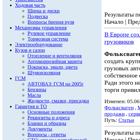
Ходовая часть
Шины и диски
Результаты по
Подвеска
Начало | Пред
Вопросы биения руля
Механизмы управления
Рулевое управление
В Европе со
Тормозная система
грузовиков
Электрооборудование
Кузов и салон
Фольксваге
Отопление и вентиляция
создать кру
Антикоррозийная защита
Покраска, эмали, цвета
грузовых ав
Шумоизоляция
собственное 
ГСМ
Ради этого н
АВТОВАЗ: ГСМ на 2005г
торги привил
Бензины
Масла
Жидкости, смазки, присадки
Изменен: 05.06
Гарантия и ТО
Фольксваген
,
Основные положения
продажи
,
серв
Реквизиты и адреса
Путь:
Статьи
Бланки и образцы
Документы
Результаты по
Вопросы - ответы
Начало | Пред