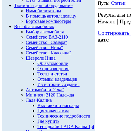
СТО: отзывы потребителей
Путь:
Статьи
Тюнинг и доп. оборудование
Иммобилизаторы
Результаты по
В помощь автовладельцу
Начало | Пред
Бортовые компьютеры
Все об автомобилях
Выбор автомобиля
Сортировать 
Семейство ВАЗ-2110
дате
Семейство "Самара"
Семейство "Нива"
Семейство "Классика"
Шевроле Нива
Об автомобиле
О производстве
Тесты и статьи
Отзывы владельцев
Из истории создания
Автомобили "Ока"
Минивэн 2120 Надежда
Лада-Калина
Выставки и награды
Цветовая гамма
Технические подробности
Где купить
Тест-драйв LADA Kalina 1,4