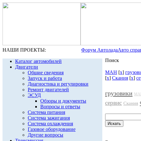
НАШИ ПРОЕКТЫ:
Форум Автолада
Авто спра
Поиск
Каталог автомобилей
Двигатели
МАН
[
x
]
грузов
Общие сведения
[
x
]
Скания
[
x
]
с
Запуск и работа
Диагностика и регулировки
Ремонт двигателей
грузовики
МА
ЭСУД
Обзоры и документы
сервис
Скания
Вопросы и ответы
Система питания
Система зажигания
Система охлаждения
Газовое оборудование
Другие вопросы
Трансмиссия