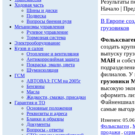
Результаты по
Ходовая часть
Начало | Пред
Шины и диски
Подвеска
В Европе со
Вопросы биения руля
Механизмы управления
грузовиков
Рулевое управление
Тормозная система
Фольксваге
Электрооборудование
создать круп
Кузов и салон
выпуску гру
Отопление и вентиляция
Антикоррозийная защита
МАН
и собс
Покраска, эмали, цвета
подразделение
Шумоизоляция
филиалов. У 
ГСМ
грузовики
АВТОВАЗ: ГСМ на 2005г
Бензины
высокую экон
Масла
оформить ли
Жидкости, смазки, присадки
Файненшиа
Гарантия и ТО
Основные положения
самые выгодн
Реквизиты и адреса
Бланки и образцы
Изменен: 05.06
Документы
Фольксваген
,
Вопросы - ответы
продажи
,
серв