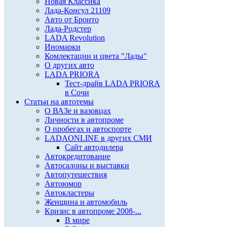
Новая Классика
Лада-Консул 21109
Авто от Бронто
Лада-Родстер
LADA Revolution
Иномарки
Комлектации и цвета "Лады"
О других авто
LADA PRIORA
Тест-драйв LADA PRIORA
в Сочи
Статьи на автотемы
О ВАЗе и вазовцах
Личности в автопроме
О пробегах и автоспорте
LADAONLINE в других СМИ
Сайт автодилера
Автокредитование
Автосалоны и выставки
Автопутешествия
Автоюмор
Автокластеры
Женщина и автомобиль
Кризис в автопроме 2008-...
В мире