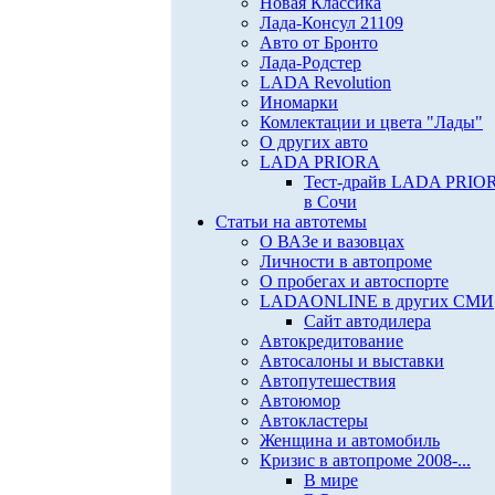
Новая Классика
Лада-Консул 21109
Авто от Бронто
Лада-Родстер
LADA Revolution
Иномарки
Комлектации и цвета "Лады"
О других авто
LADA PRIORA
Тест-драйв LADA PRIO
в Сочи
Статьи на автотемы
О ВАЗе и вазовцах
Личности в автопроме
О пробегах и автоспорте
LADAONLINE в других СМИ
Сайт автодилера
Автокредитование
Автосалоны и выставки
Автопутешествия
Автоюмор
Автокластеры
Женщина и автомобиль
Кризис в автопроме 2008-...
В мире