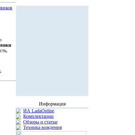
овиков
ю
овики
сть,
с
Информация
ИА LadaOnline
Комплектации
Обзоры и статьи
Техника вождения