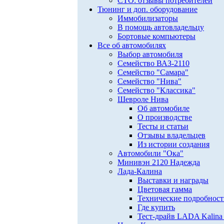
СТО: отзывы потребителей
Тюнинг и доп. оборудование
Иммобилизаторы
В помощь автовладельцу
Бортовые компьютеры
Все об автомобилях
Выбор автомобиля
Семейство ВАЗ-2110
Семейство "Самара"
Семейство "Нива"
Семейство "Классика"
Шевроле Нива
Об автомобиле
О производстве
Тесты и статьи
Отзывы владельцев
Из истории создания
Автомобили "Ока"
Минивэн 2120 Надежда
Лада-Калина
Выставки и награды
Цветовая гамма
Технические подробнос
Где купить
Тест-драйв LADA Kalina 