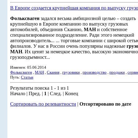
В Европе создается крупнейшая компания по выпуску груз
Фольксваген
задался весьма амбициозной целью – создать
крупнейшую в Европе компанию по выпуску грузовых
автомобилей, объединив Сканию,
МАН
и собственное
специализированное подразделение. Ради этого немецкий
автопроизводитель... ... торговые компании с широкой сеть
филиалов. У нас в России очень популярны надежные
груз
МАН
. Их ценят за немецкое качество, высокую экономично
грузоподъемност...
Изменен: 05.06.2014
Фольксваген
,
МАН
,
Скания
,
грузовики
,
производство
,
продажи
,
серви
Путь:
Статьи
Результаты поиска 1 - 1 из 1
Начало | Пред. |
1
| След. | Конец
Сортировать по релевантности
|
Отсортировано по дате