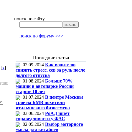
поиск по сайту
поиск по форуму >>>
Последние статьи
02.09.2024
Как водителю
[
x
]
снизить стресс, сев за руль после
долгого отпуска
01.08.2024
Больше 70%
сервис
машин в автопарке России
старше 10 лет
01.07.2024
В центре Москвы
трое на БМВ похитили
итальянского бизнесмена
03.06.2024
РоАД ищет
справедливости у ФАС
02.05.2024
Выбор моторного
масла для китайцев