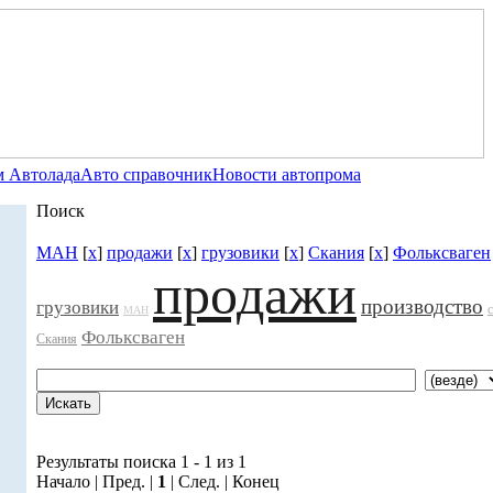
 Автолада
Авто справочник
Новости автопрома
Поиск
МАН
[
x
]
продажи
[
x
]
грузовики
[
x
]
Скания
[
x
]
Фольксваген
продажи
производство
грузовики
МАН
Фольксваген
Скания
Результаты поиска 1 - 1 из 1
Начало | Пред. |
1
| След. | Конец