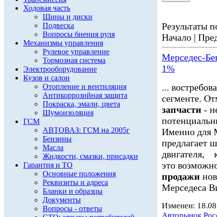
Ходовая часть
Шины и диски
Результаты по
Подвеска
Вопросы биения руля
Начало | Пред
Механизмы управления
Рулевое управление
Мерседес-Бе
Тормозная система
1%
Электрооборудование
Кузов и салон
... востребо
Отопление и вентиляция
Антикоррозийная защита
сегменте. О
Покраска, эмали, цвета
запчасти
- н
Шумоизоляция
потенциальны
ГСМ
АВТОВАЗ: ГСМ на 2005г
Именно для 
Бензины
предлагает 
Масла
двигателя, к
Жидкости, смазки, присадки
это возможно
Гарантия и ТО
Основные положения
продажи
нов
Реквизиты и адреса
Мерседеса Ви
Бланки и образцы
Документы
Изменен: 18.08
Вопросы - ответы
Авторынок Рос