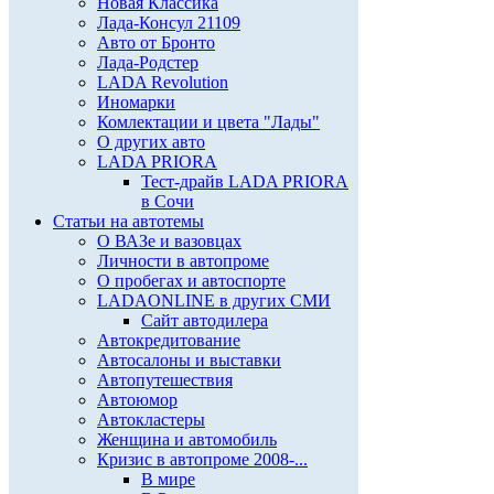
Новая Классика
Лада-Консул 21109
Авто от Бронто
Лада-Родстер
LADA Revolution
Иномарки
Комлектации и цвета "Лады"
О других авто
LADA PRIORA
Тест-драйв LADA PRIORA
в Сочи
Статьи на автотемы
О ВАЗе и вазовцах
Личности в автопроме
О пробегах и автоспорте
LADAONLINE в других СМИ
Сайт автодилера
Автокредитование
Автосалоны и выставки
Автопутешествия
Автоюмор
Автокластеры
Женщина и автомобиль
Кризис в автопроме 2008-...
В мире