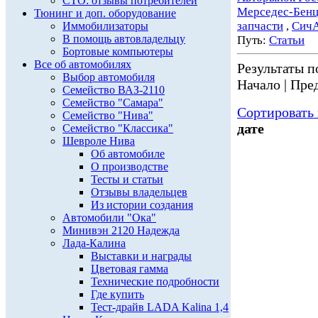
СТО: отзывы потребителей
Мерседес-Бен
Тюнинг и доп. оборудование
запчасти
,
Сич
Иммобилизаторы
В помощь автовладельцу
Путь:
Статьи
Бортовые компьютеры
Все об автомобилях
Результаты по
Выбор автомобиля
Начало | Пред
Семейство ВАЗ-2110
Семейство "Самара"
Сортировать 
Семейство "Нива"
дате
Семейство "Классика"
Шевроле Нива
Об автомобиле
О производстве
Тесты и статьи
Отзывы владельцев
Из истории создания
Автомобили "Ока"
Минивэн 2120 Надежда
Лада-Калина
Выставки и награды
Цветовая гамма
Технические подробности
Где купить
Тест-драйв LADA Kalina 1,4