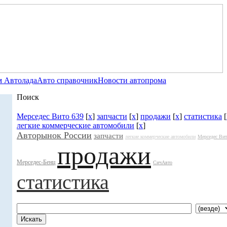
 Автолада
Авто справочник
Новости автопрома
Поиск
Мерседес Вито 639
[
x
]
запчасти
[
x
]
продажи
[
x
]
статистика
[
легкие коммерческие автомобили
[
x
]
Авторынок России
запчасти
легкие коммерческие автомобили
Мерседес Вит
продажи
Мерседес-Бенц
СичАвто
статистика