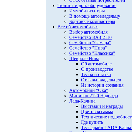
СТО: отзывы потребителей
Тюнинг и доп. оборудование
Иммобилизаторы
В помощь автовладельцу
Бортовые компьютеры
Все об автомобилях
Выбор автомобиля
Семейство ВАЗ-2110
Семейство "Самара"
Семейство "Нива"
Семейство "Классика"
Шевроле Нива
Об автомобиле
О производстве
Тесты и статьи
Отзывы владельцев
Из истории создания
Автомобили "Ока"
Минивэн 2120 Надежда
Лада-Калина
Выставки и награды
Цветовая гамма
Технические подробнос
Где купить
Тест-драйв LADA Kalina 