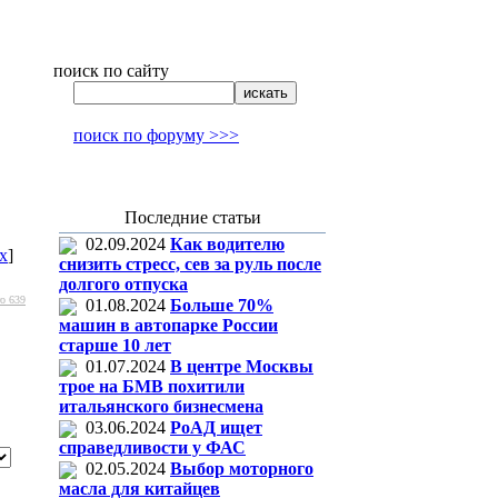
поиск по сайту
поиск по форуму >>>
Последние статьи
02.09.2024
Как водителю
x
]
снизить стресс, сев за руль после
долгого отпуска
о 639
01.08.2024
Больше 70%
машин в автопарке России
старше 10 лет
01.07.2024
В центре Москвы
трое на БМВ похитили
итальянского бизнесмена
03.06.2024
РоАД ищет
справедливости у ФАС
02.05.2024
Выбор моторного
масла для китайцев