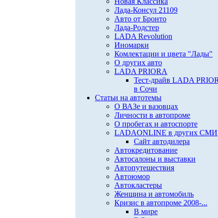
Новая Классика
Лада-Консул 21109
Авто от Бронто
Лада-Родстер
LADA Revolution
Иномарки
Комлектации и цвета "Лады"
О других авто
LADA PRIORA
Тест-драйв LADA PRIO
в Сочи
Статьи на автотемы
О ВАЗе и вазовцах
Личности в автопроме
О пробегах и автоспорте
LADAONLINE в других СМИ
Сайт автодилера
Автокредитование
Автосалоны и выставки
Автопутешествия
Автоюмор
Автокластеры
Женщина и автомобиль
Кризис в автопроме 2008-...
В мире