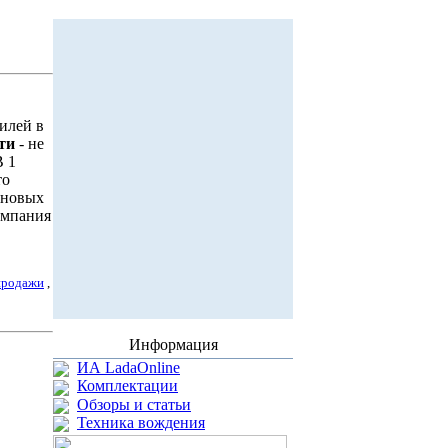
илей в
ти
- не
В 1
то
новых
омпания
продажи
,
Информация
ИА LadaOnline
Комплектации
Обзоры и статьи
Техника вождения