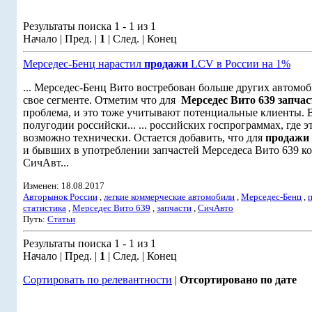
Результаты поиска 1 - 1 из 1
Начало | Пред. |
1
| След. | Конец
Мерседес-Бенц нарастил
продажи
LCV в России на 1%
... Мерседес-Бенц Вито востребован больше других автомоб
свое сегменте. Отметим что для
Мерседес Вито 639
запчас
проблема, и это тоже учитывают потенциальные клиенты. 
полугодии российски... ... российских госпрограммах, где э
возможно технически. Остается добавить, что для
продажи
и бывших в употреблении запчастей Мерседеса Вито 639 к
СичАвт...
Изменен: 18.08.2017
Авторынок России
,
легкие коммерческие автомобили
,
Мерседес-Бенц
,
статистика
,
Мерседес Вито 639
,
запчасти
,
СичАвто
Путь:
Статьи
Результаты поиска 1 - 1 из 1
Начало | Пред. |
1
| След. | Конец
Сортировать по релевантности
|
Отсортировано по дате