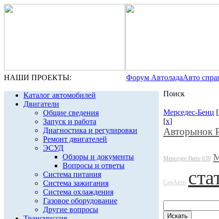
НАШИ ПРОЕКТЫ:
Форум Автолада
Авто спра
Поиск
Каталог автомобилей
Двигатели
Мерседес-Бенц
[
Общие сведения
[
x
]
Запуск и работа
Авторынок 
Диагностика и регулировки
Ремонт двигателей
ЭСУД
М
Обзоры и документы
Мерседес Вито 639
Вопросы и ответы
ста
Система питания
Система зажигания
СичАвто
Система охлаждения
Газовое оборудование
Другие вопросы
Трансмиссия