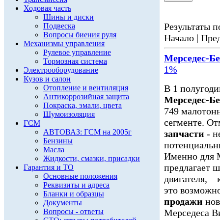
Ходовая часть
Шины и диски
Результаты по
Подвеска
Вопросы биения руля
Начало | Пред
Механизмы управления
Рулевое управление
Мерседес-Б
Тормозная система
1%
Электрооборудование
Кузов и салон
В 1 полугоди
Отопление и вентиляция
Антикоррозийная защита
Мерседес-Б
Покраска, эмали, цвета
749 малотонн
Шумоизоляция
сегменте. О
ГСМ
АВТОВАЗ: ГСМ на 2005г
запчасти
- н
Бензины
потенциальны
Масла
Именно для 
Жидкости, смазки, присадки
предлагает 
Гарантия и ТО
Основные положения
двигателя, к
Реквизиты и адреса
это возможно
Бланки и образцы
продажи
нов
Документы
Вопросы - ответы
Мерседеса Ви