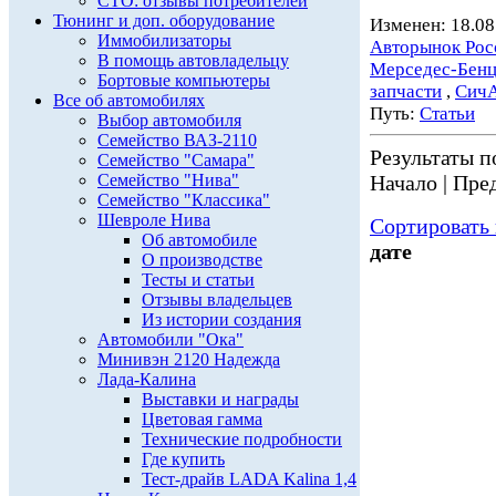
СТО: отзывы потребителей
Тюнинг и доп. оборудование
Изменен: 18.08
Иммобилизаторы
Авторынок Рос
В помощь автовладельцу
Мерседес-Бен
Бортовые компьютеры
запчасти
,
Сич
Все об автомобилях
Путь:
Статьи
Выбор автомобиля
Семейство ВАЗ-2110
Результаты по
Семейство "Самара"
Семейство "Нива"
Начало | Пред
Семейство "Классика"
Шевроле Нива
Сортировать 
Об автомобиле
дате
О производстве
Тесты и статьи
Отзывы владельцев
Из истории создания
Автомобили "Ока"
Минивэн 2120 Надежда
Лада-Калина
Выставки и награды
Цветовая гамма
Технические подробности
Где купить
Тест-драйв LADA Kalina 1,4