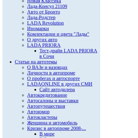
Новая Классика
Лада-Консул 21109
Авто от Бронто
Лада-Родстер
LADA Revolution
Иномарки
Комлектации и цвета "Лады"
О других авто
LADA PRIORA
Тест-драйв LADA PRIORA
в Сочи
Статьи на автотемы
О ВАЗе и вазовцах
Личности в автопроме
О пробегах и автоспорте
LADAONLINE в других СМИ
Сайт автодилера
Автокредитование
Автосалоны и выставки
Автопутешествия
Автоюмор
Автокластеры
Женщина и автомобиль
Кризис в автопроме 2008-...
В мире